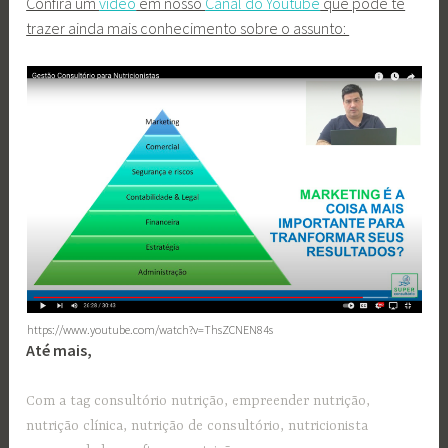
Confira um
vídeo
em nosso
Canal do Youtube
que pode te
trazer ainda mais conhecimento sobre o assunto:
https://www.youtube.com/watch?v=ThsZCNEN84s
Até mais,
Com a tag
consultório nutrição
,
empreender nutrição
,
nutrição clínica
,
nutrição de consultório
,
nutricionista