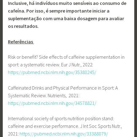
Inclusive, há indivíduos muito sensíveis ao consumo de
cafeína. Por isso, é sempre importante iniciar a
suplementação com uma baixa dosagem para avaliar
os resultados.
Referências
Risk or benefit? Side effects of caffeine supplementation in
sport: a systematic review. Eur J Nutr., 2022:
https://pubmed.ncbi.nlm.nih.gov/35380245/
Caffeinated Drinks and Physical Performance in Sport: A
Systematic Review. Nutrients, 2021:
https://pubmed.ncbi.nlm.nih.gov/34578821/
International society of sports nutrition position stand:
caffeine and exercise performance. J Int Soc Sports Nutr.,
2021:
https://pubmed.ncbi.nlm.nih.gov/33388079/