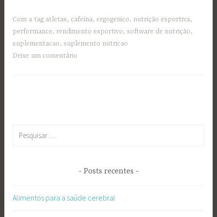
Com a tag
atletas
,
cafeína
,
ergogenico
,
nutrição esportiva
,
performance
,
rendimento esportivo
,
software de nutrição
,
suplementacao
,
suplemento nutricao
Deixe um comentário
Pesquisar
por:
Posts recentes
Alimentos para a saúde cerebral