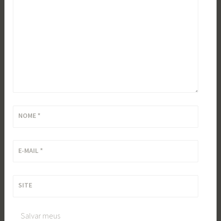
*
NOME
*
E-MAIL
*
SITE
Salvar meus