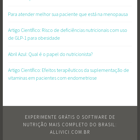
Para atender melhor sua paciente que está na menopausa
Artigo Científico: Risco de deficiências nutricionais com uso
de GLP-1 para obesidade
Abril Azul: Qual é o papel do nutricionista?
Artigo Científico: Efeitos terapêuticos da suplementação de
vitaminas em pacientes com endometriose
EXPERIMENTE GRÁTIS O SOFTWARE DE
NUTRIÇÃO MAIS COMPLETO DO BRASIL:
ALLIVICI.COM.BR