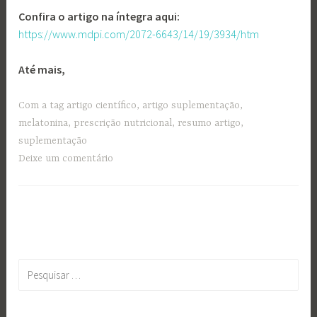
Confira o artigo na íntegra aqui:
htt
ps://www.mdpi.com/2072-6643/14/19/3934/htm
Até mais,
Com a tag
artigo científico
,
artigo suplementação
,
melatonina
,
prescrição nutricional
,
resumo artigo
,
suplementação
Deixe um comentário
Pesquisar
por: