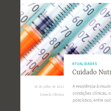
ATUALIDADES
Cuidado Nutr
A resistência à insul
18 de julho de 2023
condições clínicas, 
Daniela Oliveira
policístico, entre out