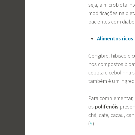
seja, a microbiota in
modificações na diet
pacientes com diabet
Alimentos ricos
Gengibre, hibisco e
nos compostos bioat
cebola e cebolinha s
também é um ingredie
Para complementar, 
os
polifenóis
present
chá, café, cacau, can
(
9
).