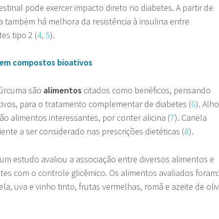
testinal pode exercer impacto direto no diabetes. A partir de
a também há melhora da resistência à insulina entre
es tipo 2 (
4
,
5
).
 em compostos bioativos
 cúrcuma são
alimentos
citados como benéficos, pensando
ivos, para o tratamento complementar de diabetes (
6
). Alho
ão alimentos interessantes, por conter alicina (
7
). Canela
nte a ser considerado nas prescrições dietéticas (
8
).
um estudo avaliou a associação entre diversos alimentos e
es com o controle glicêmico. Os alimentos avaliados foram:
ela, uva e vinho tinto, frutas vermelhas, romã e azeite de oli