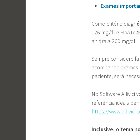
Exames importa
Como critério diagn
ó
126 mg/dl e HbA1c ≥
anidra ≥ 200 mg/dl.
Sempre considere fat
acompanhe exames
paciente, será necess
No Software Allivici
referência ideais pe
https://www.allivici
Inclusive, o tema n