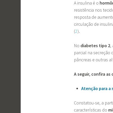
A insulina é o
hormô
resistência nos tec
resposta de aumento
circulação de insul
(
2
).
No
diabetes tipo 2
,
parcial na secreção 
pâncreas e outras al
A seguir, confira as
Atenção para a 
Constatou-se, a part
características do
mi