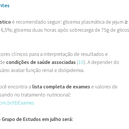
ntes
stico
é recomendado seguir: glicemia plasmática de jejum ≥
 6,5%; glicemia duas horas após sobrecarga de 75g de glico
ores clínicos para a interpretação de resultados e
 de
condições de saúde associadas
(
10
). A depender do
ário avaliar função renal e dislipidemia.
 você encontra a
lista completa de exames
e valores de
nsando no tratamento nutricional:
.com.br/tbExames
o Grupo de Estudos em julho será: