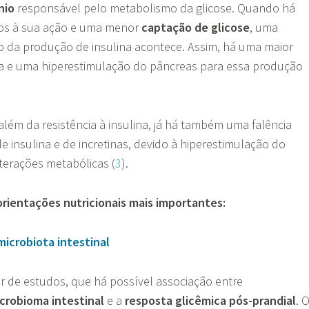
nio
responsável pelo metabolismo da glicose. Quando há
idos à sua ação e uma menor
captação de glicose
, uma
 da produção de insulina acontece. Assim, há uma maior
ina e uma hiperestimulação do pâncreas para essa produção
 além da resistência à insulina, já há também uma falência
de insulina e de incretinas, devido à hiperestimulação do
terações metabólicas (
3
).
 orientações nutricionais mais importantes:
microbiota intestinal
ir de estudos, que há possível associação entre
crobioma intestinal
e a
resposta glicêmica pós-prandial
. 