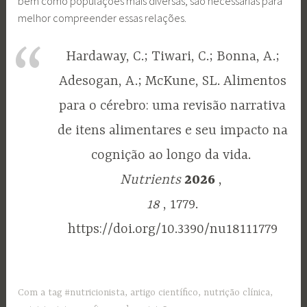
bem como populações mais diversas, são necessárias para
melhor compreender essas relações.
Hardaway, C.; Tiwari, C.; Bonna, A.;
Adesogan, A.; McKune, SL. Alimentos
para o cérebro: uma revisão narrativa
de itens alimentares e seu impacto na
cognição ao longo da vida.
Nutrients
2026
,
18
, 1779.
https://doi.org/10.3390/nu18111779
Com a tag
#nutricionista
,
artigo científico
,
nutrição clínica
,