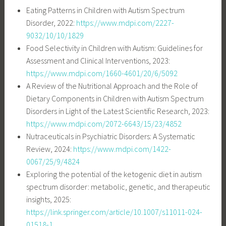
Eating Patterns in Children with Autism Spectrum
Disorder, 2022:
https://www.mdpi.com/2227-
9032/10/10/1829
Food Selectivity in Children with Autism: Guidelines for
Assessment and Clinical Interventions, 2023:
https://www.mdpi.com/1660-4601/20/6/5092
A Review of the Nutritional Approach and the Role of
Dietary Components in Children with Autism Spectrum
Disorders in Light of the Latest Scientific Research, 2023:
https://www.mdpi.com/2072-6643/15/23/4852
Nutraceuticals in Psychiatric Disorders: A Systematic
Review, 2024:
https://www.mdpi.com/1422-
0067/25/9/4824
Exploring the potential of the ketogenic diet in autism
spectrum disorder: metabolic, genetic, and therapeutic
insights, 2025:
https://link.springer.com/article/10.1007/s11011-024-
01518-1