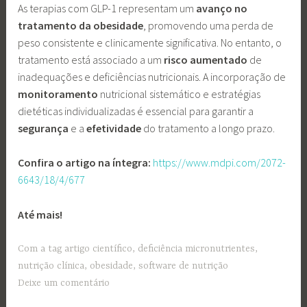
As terapias com GLP-1 representam um
avanço no
tratamento da obesidade
, promovendo uma perda de
peso consistente e clinicamente significativa. No entanto, o
tratamento está associado a um
risco
aumentado
de
inadequações e deficiências nutricionais. A incorporação de
monitoramento
nutricional sistemático e estratégias
dietéticas individualizadas é essencial para garantir a
segurança
e a
efetividade
do tratamento a longo prazo.
Confira o artigo na íntegra:
https://www.mdpi.com/2072-
6643/18/4/677
Até mais!
Com a tag
artigo científico
,
deficiência micronutrientes
,
nutrição clínica
,
obesidade
,
software de nutrição
Deixe um comentário