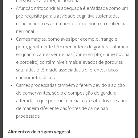
nervosos e a proteção neuronal.
A função mitocondrial adequada é enfatizada como um
pré-requisito para a atividade cognitiva sustentada,
relacionando esses nutrientes à melhoria da resiliência
neuronal.
Carnes magras, como aves (por exemplo, frango e
peru), geralmente têm menor teor de gordura saturada,
enquanto carnes vermelhas (por exemplo, carne bovina
e cordeiro) contêm níveis mais elevados de gorduras
saturadas e têm sido associadas a diferentes riscos
cardiometabólicos.
Carnes processadas também diferem devido à adição
de conservantes, sódio e composição de gordura
alterada, o que pode influenciar os resultados de saúde
de maneira diferente das fontes de carne não
processada.
Alimentos de origem vegetal