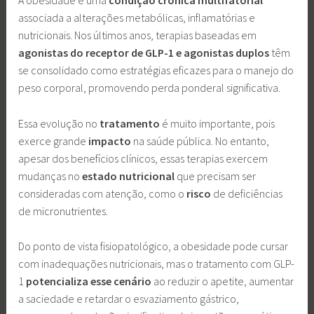
A obesidade é uma
condição crônica multifatorial
associada a alterações metabólicas, inflamatórias e
nutricionais. Nos últimos anos, terapias baseadas em
agonistas do receptor de GLP-1 e agonistas duplos
têm
se consolidado como estratégias eficazes para o manejo do
peso corporal, promovendo perda ponderal significativa.
Essa evolução no
tratamento
é muito importante, pois
exerce grande
impacto
na saúde pública. No entanto,
apesar dos benefícios clínicos, essas terapias exercem
mudanças no
estado
nutricional
que precisam ser
consideradas com atenção, como o
risco
de deficiências
de micronutrientes.
Do ponto de vista fisiopatológico, a obesidade pode cursar
com inadequações nutricionais, mas o tratamento com GLP-
1
potencializa
esse
cenário
ao reduzir o apetite, aumentar
a saciedade e retardar o esvaziamento gástrico,