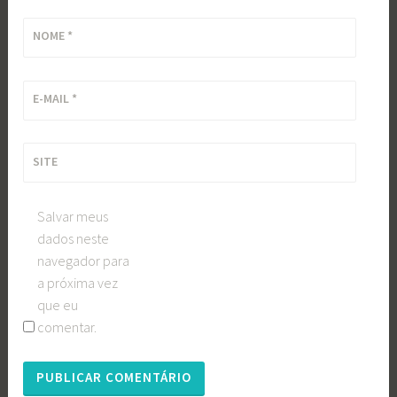
NOME
*
E-MAIL
*
SITE
Salvar meus
dados neste
navegador para
a próxima vez
que eu
comentar.