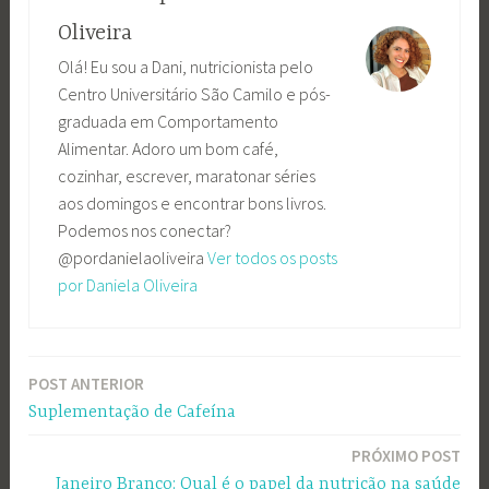
Oliveira
Olá! Eu sou a Dani, nutricionista pelo
Centro Universitário São Camilo e pós-
graduada em Comportamento
Alimentar. Adoro um bom café,
cozinhar, escrever, maratonar séries
aos domingos e encontrar bons livros.
Podemos nos conectar?
@pordanielaoliveira
Ver todos os posts
por Daniela Oliveira
POST ANTERIOR
Navegação
Suplementação de Cafeína
de
PRÓXIMO POST
Post
Janeiro Branco: Qual é o papel da nutrição na saúde