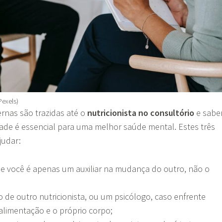
Pexels)
rnas são trazidas até o
nutricionista no consultório
e sabe
dade é essencial para uma melhor saúde mental. Estes três
judar:
 você é apenas um auxiliar na mudança do outro, não o
o de outro nutricionista, ou um psicólogo, caso enfrente
alimentação e o próprio corpo;