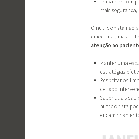
Trabalhar com pa
mais segurança, p
O nutricionista não
emocional, mas obte
atenção ao pacient
Manter uma escut
estratégias efet
Respeitar os lim
de lado interven
Saber quais são o
nutricionista po
encaminhamento 