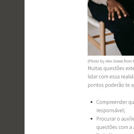
(Photo by Alex Green from 
Muitas questões exte
lidar com essa reali
pontos poderão te a
Compreender que
responsável;
Procurar o auxíli
questões com a 