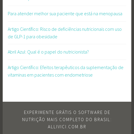
Para atender melhor sua paciente que está na menopausa
Artigo Científico: Risco de deficiências nutricionais com uso
de GLP-1 para obesidade
Abril Azul: Qual é o papel do nutricionista?
Artigo Científico: Efeitos terapêuticos da suplementação de
vitaminas em pacientes com endometriose
EXPERIMENTE GRÁTIS O SOFTWARE DE
NUTRIÇÃO MAIS COMPLETO DO BRASIL:
ALLIVICI.COM.BR