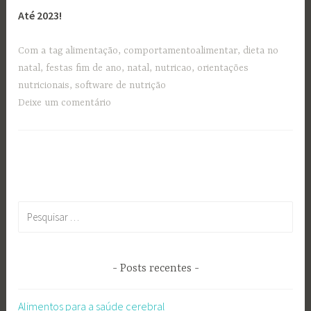
Até 2023!
Com a tag
alimentação
,
comportamentoalimentar
,
dieta no
natal
,
festas fim de ano
,
natal
,
nutricao
,
orientações
nutricionais
,
software de nutrição
Deixe um comentário
Pesquisar
por:
Posts recentes
Alimentos para a saúde cerebral