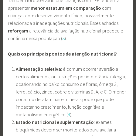
Também foi observado que crianças com TEA tendem a
apresentar
menor
estatura
em
comparação
com
crianças com desenvolvimento típico, possivelmente
relacionada a inadequações nutricionais. Esses achados
reforçam
a relevância da avaliação nutricional precoce e
contínua nessa população (
8
).
Quais os principais pontos de atenção nutricional?
Alimentação seletiva
: é comum ocorrer aversão a
certos alimentos, ou restrições por intolerância/alergia,
ocasionando no baixo consumo de fibras, ômega 3,
ferro, cálcio, zinco, cobre e vitaminas D, A, e C. O menor
consumo de vitaminas e minerais pode que pode
impactar no crescimento, função cognitiva e
metabolismo energético (
4
);
Estado nutricional e suplementação
: exames
bioquímicos devem ser monitorados para avaliar a