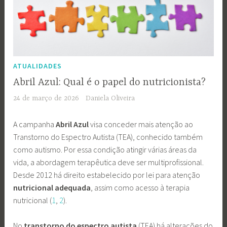
ATUALIDADES
Abril Azul: Qual é o papel do nutricionista?
24 de março de 2026
Daniela Oliveira
A campanha
Abril Azul
visa conceder mais atenção ao
Transtorno do Espectro Autista (TEA), conhecido também
como autismo. Por essa condição atingir várias áreas da
vida, a abordagem terapêutica deve ser
multiprofissional.
Desde 2012 há direito estabelecido por lei para atenção
nutricional adequada
, assim como acesso à terapia
nutricional (
1
,
2
).
No
transtorno do espectro autista
(TEA) há alterações do