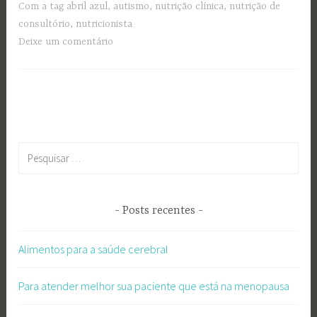
Com a tag
abril azul
,
autismo
,
nutrição clínica
,
nutrição de
consultório
,
nutricionista
Deixe um comentário
Pesquisar
por:
Posts recentes
Alimentos para a saúde cerebral
Para atender melhor sua paciente que está na menopausa