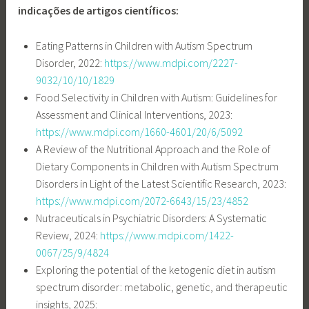
indicações de artigos científicos:
Eating Patterns in Children with Autism Spectrum
Disorder, 2022:
https://www.mdpi.com/2227-
9032/10/10/1829
Food Selectivity in Children with Autism: Guidelines for
Assessment and Clinical Interventions, 2023:
https://www.mdpi.com/1660-4601/20/6/5092
A Review of the Nutritional Approach and the Role of
Dietary Components in Children with Autism Spectrum
Disorders in Light of the Latest Scientific Research, 2023:
https://www.mdpi.com/2072-6643/15/23/4852
Nutraceuticals in Psychiatric Disorders: A Systematic
Review, 2024:
https://www.mdpi.com/1422-
0067/25/9/4824
Exploring the potential of the ketogenic diet in autism
spectrum disorder: metabolic, genetic, and therapeutic
insights, 2025: