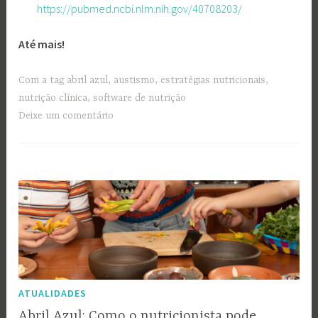
https://pubmed.ncbi.nlm.nih.gov/40708203/
Até mais!
Com a tag
abril azul
,
austismo
,
estratégias nutricionais
,
nutrição clínica
,
software de nutrição
Deixe um comentário
ATUALIDADES
Abril Azul: Como o nutricionista pode