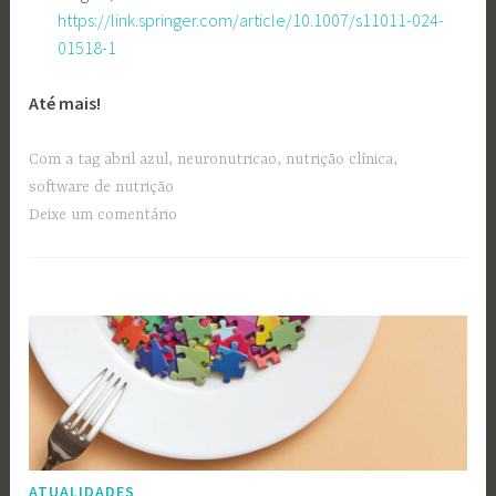
https://link.springer.com/article/10.1007/s11011-024-
01518-1
Até mais!
Com a tag
abril azul
,
neuronutricao
,
nutrição clínica
,
software de nutrição
Deixe um comentário
ATUALIDADES