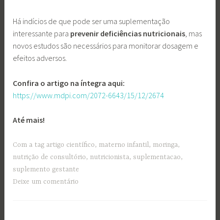
Há indícios de que pode ser uma suplementação
interessante para
prevenir deficiências nutricionais
, mas
novos estudos são necessários para monitorar dosagem e
efeitos adversos.
Confira o artigo na íntegra aqui:
https://www.mdpi.com/2072-6643/15/12/2674
Até mais!
Com a tag
artigo científico
,
materno infantil
,
moringa
,
nutrição de consultório
,
nutricionista
,
suplementacao
,
suplemento gestante
Deixe um comentário