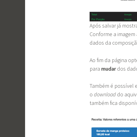
Após salvar já most
Conforme a imagem ab
dados da composição
Ao fim da página opte
para
mudar
dos dado
Também é possível edit
o
download
do aquiv
também fica disponív