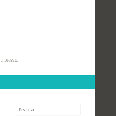
O BRASIL
Pesquisar
por: