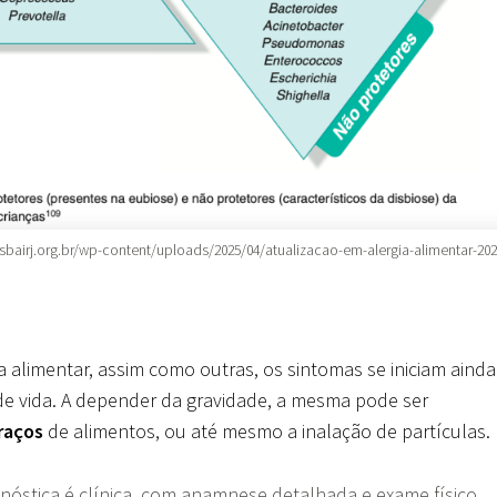
sbairj.org.br/wp-content/uploads/2025/04/atualizacao-em-alergia-alimentar-202
a alimentar, assim como outras, os sintomas se iniciam ainda
e vida. A depender da gravidade, a mesma pode ser
raços
de alimentos, ou até mesmo a inalação de partículas.
gnóstica é clínica, com anamnese detalhada e exame físico,