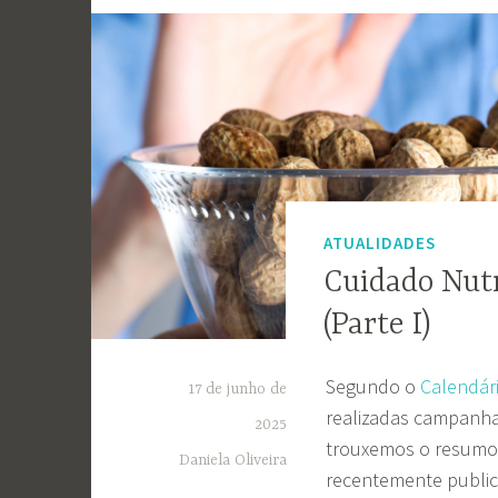
ATUALIDADES
Cuidado Nutr
(Parte I)
Segundo o
Calendár
17 de junho de
realizadas campanhas
2025
trouxemos o resumo
Daniela Oliveira
recentemente publica