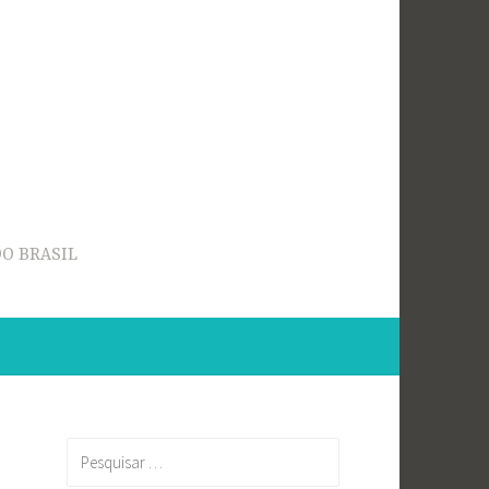
O BRASIL
Pesquisar
por: