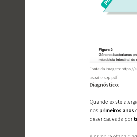
Fonte da imagem: https://a
asbai-e-sbp.pdf
Diagnóstico
:
Quando existe alergi
nos
primeiros anos
d
desencadeada por
t
A primeira etapa dia