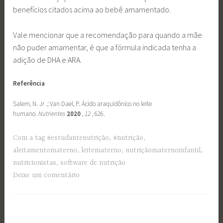
benefícios citados acima ao bebê amamentado.
Vale mencionar que a recomendação para quando a mãe
não puder amamentar, é que a fórmula indicada tenha a
adição de DHA e ARA.
Referência
Salem, N. Jr .; Van Dael, P. Ácido araquidônico no leite
humano.
Nutrientes
2020
,
12
, 626.
Com a tag
#estudantenutrição
,
#nutrição
,
aleitamentomaterno
,
leitematerno
,
nutriçãomaternoinfantil
,
nutricionistas
,
software de nutrição
Deixe um comentário