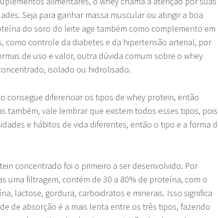
uplementos alimentares, o whey chama a atenção por suas
dades. Seja para ganhar massa muscular ou atingir a boa
proteína do soro do leite age também como complemento em
, como controle da diabetes e da hipertensão arterial, por
ormas de uso e valor, outra dúvida comum sobre o whey
 concentrado, isolado ou hidrolisado.
o consegue diferenciar os tipos de whey protein, então
as também, vale lembrar que existem todos esses tipos, pois
dades e hábitos de vida diferentes, então o tipo e a forma 
ein concentrado foi o primeiro a ser desenvolvido. Por
s uma filtragem, contém de 30 a 80% de proteína, com o
na, lactose, gordura, carboidratos e minerais. Isso significa
de de absorção é a mais lenta entre os três tipos, fazendo