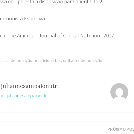
sa equipe esta à disposição para orientá- los!
ricionista Esportiva
ica: The American Journal of Clinical Nutrition , 2017
tícias de nutrição
,
nutricionistas
,
software de nutrição
r
juliannesampaionutri
 por juliannesampaionutri
PRÓXIMO PO