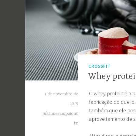
CROSSFIT
Whey protein
O whey protein é a p
1 de novembro de
fabricação do queijo
2019
também que ele possu
juliannesampaionu
aproveitamento de s
tri