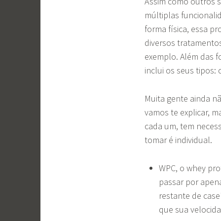
Assim como outros s
múltiplas funcionali
forma física, essa 
diversos tratamentos
exemplo. Além das f
inclui os seus tipos:
Muita gente ainda nã
vamos te explicar, m
cada um, tem necessi
tomar é individual.
WPC, o whey prot
passar por apena
restante de caseí
que sua velocida