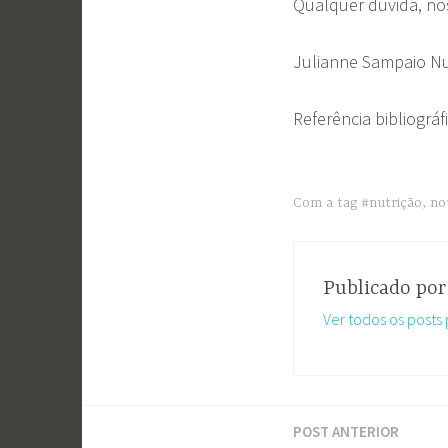
Qualquer dúvida, nos
Julianne Sampaio Nut
Referência bibliográf
Com a tag
#nutrição
,
no
Publicado po
Ver todos os posts
POST ANTERIOR
Navegação