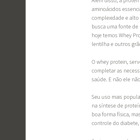
Além disso, a proteí
aminoácidos essenci
complexidade e alto 
busca uma fonte de 
hoje temos Whey Prot
lentilha e outros grã
O whey protein, ser
completar as necessi
saúde. E não ele nã
Seu uso mais popula
na síntese de prote
boa forma física, m
controle do diabete