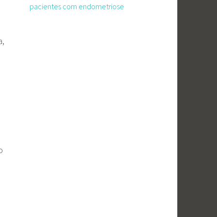
pacientes com endometriose
a,
,
o