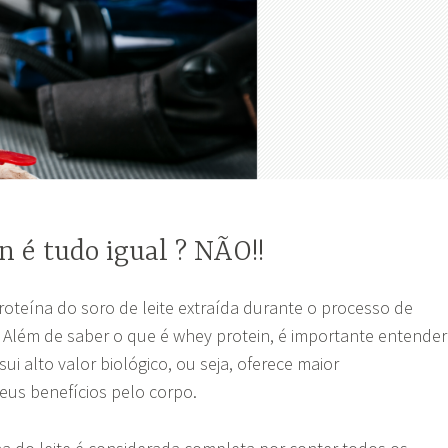
 é tudo igual ? NÃO!!
roteína do soro de leite extraída durante o processo de
. Além de saber o que é whey protein, é importante entender
i alto valor biológico, ou seja, oferece maior
eus benefícios pelo corpo.