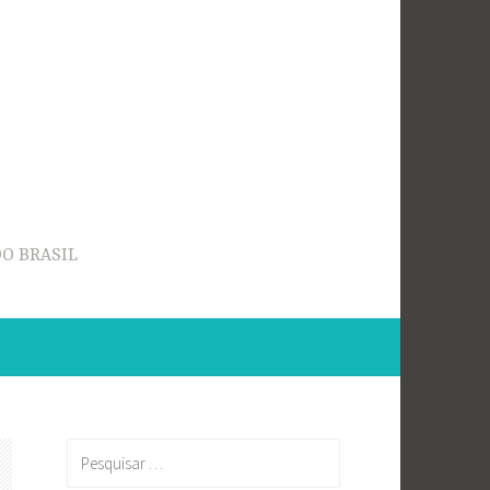
O BRASIL
Pesquisar
por: