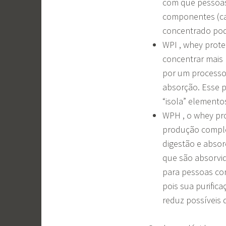
com que pessoas 
componentes (cas
concentrado pod
WPI , whey prote
concentrar mais
por um processo 
absorção. Esse p
“isola” elemento
WPH , o whey pro
produção complex
digestão e abso
que são absorvid
para pessoas com
pois sua purific
reduz possíveis 