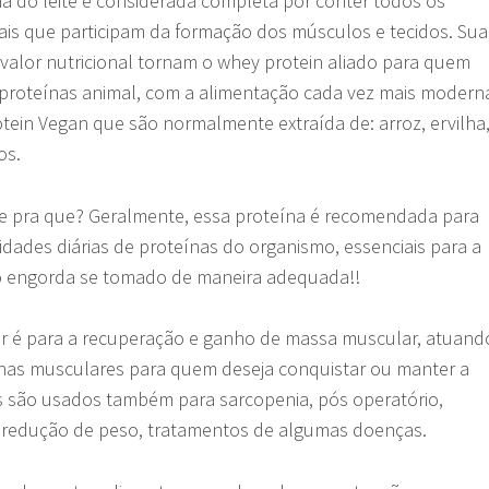
na do leite é considerada completa por conter todos os
ais que participam da formação dos músculos e tecidos. Sua
valor nutricional tornam o whey protein aliado para quem
proteínas animal, com a alimentação cada vez mais modern
ein Vegan que são normalmente extraída de: arroz, ervilha
os.
ve pra que? Geralmente, essa proteína é recomendada para
dades diárias de proteínas do organismo, essenciais para a
o engorda se tomado de maneira adequada!!
r é para a recuperação e ganho de massa muscular, atuand
ínas musculares para quem deseja conquistar ou manter a
as são usados também para sarcopenia, pós operatório,
, redução de peso, tratamentos de algumas doenças.