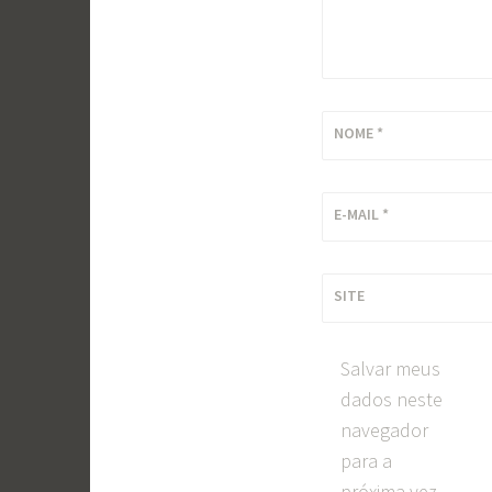
NOME
*
E-MAIL
*
SITE
Salvar meus
dados neste
navegador
para a
próxima vez