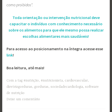
como proibidos”.
Toda orientação ou intervenção nutricional deve
capacitar o indivíduo com conhecimento necessário
sobre os alimentos para que ele mesmo possa realizar
escolhas alimentares mais saudáveis!
Para acesso ao posicionamento na íntegra acesse esse
link
!
Boa leitura, até mais!
Com a tag
#nutrição
,
#nutricionista
,
cardiovascular
,
diretrizgorduras
,
gorduras
,
sociedadecardiologia
,
software
de nutrição
Deixe um comentário