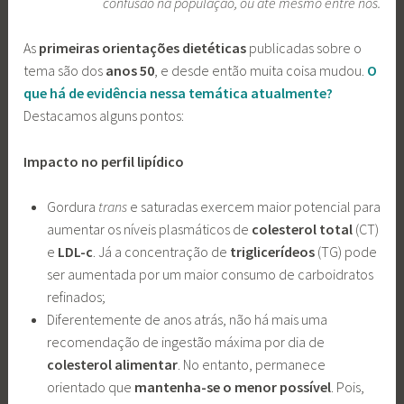
confusão na população, ou até mesmo entre nós.
As
primeiras orientações dietéticas
publicadas sobre o
tema são dos
anos 50
, e desde então muita coisa mudou.
O
que há de evidência nessa temática atualmente?
Destacamos alguns pontos:
Impacto no perfil lipídico
Gordura
trans
e saturadas exercem maior potencial para
aumentar os
níveis plasmáticos de
colesterol total
(CT)
e
LDL-c
. Já a concentração de
triglicerídeos
(TG) pode
ser aumentada por um maior consumo de carboidratos
refinados;
Diferentemente de anos atrás, não há mais uma
recomendação de ingestão máxima por dia de
colesterol alimentar
. No entanto, permanece
orientado que
mantenha-se o menor possível
. Pois,