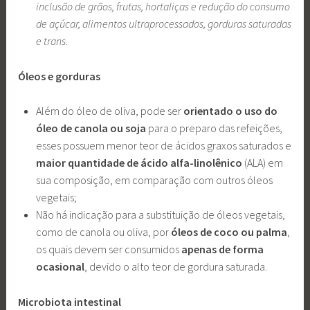
inclusão de grãos, frutas, hortaliças e redução do consumo
de açúcar, alimentos ultraprocessados, gorduras saturadas
e trans
.
Óleos e gorduras
Além do óleo de oliva, pode ser
orientado o uso do
óleo de canola ou soja
para o preparo das refeições,
esses possuem menor teor de ácidos graxos saturados e
maior quantidade de ácido alfa-linolênico
(ALA) em
sua composição, em comparação com outros óleos
vegetais;
Não há indicação para a substituição de óleos vegetais,
como de canola ou oliva, por
óleos de coco ou palma
,
os quais devem ser consumidos
apenas de forma
ocasional
, devido o alto teor de gordura saturada.
Microbiota intestinal