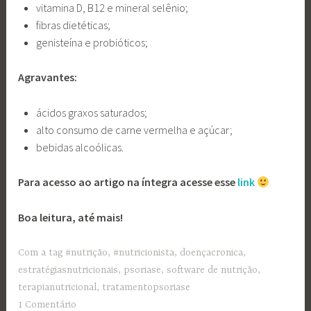
vitamina D, B12 e mineral selênio;
fibras dietéticas;
genisteína e probióticos;
Agravantes:
ácidos graxos saturados;
alto consumo de carne vermelha e açúcar;
bebidas alcoólicas.
Para acesso ao artigo na íntegra acesse esse
link
Boa leitura, até mais!
Com a tag
#nutrição
,
#nutricionista
,
doençacronica
,
estratégiasnutricionais
,
psoriase
,
software de nutrição
,
terapianutricional
,
tratamentopsoriase
1 Comentário