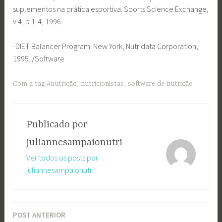
suplementos na prática esportiva. Sports Science Exchange,
v.4, p.1-4, 1996.
-DIET Balancer Program. New York, Nutridata Corporation,
1995. /Software
Com a tag
#nutrição
,
nutricionistas
,
software de nutrição
Publicado por
juliannesampaionutri
Ver todos os posts por
juliannesampaionutri
POST ANTERIOR
Navegação