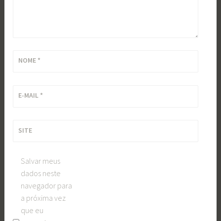
NOME
*
E-MAIL
*
SITE
Salvar meus
dados neste
navegador para
a próxima vez
que eu