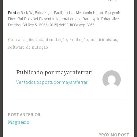
Fonte:
Beck, W., Botezelli, J., Pauli, J. et al. Melatonin Has An Ergogenic
Effect But Does Not Prevent Inflammation and Damage In Exhaustive
Exercise. Sci Rep 5, 18065 (2015) doi:10.1038/srep18065
Com a tag
#estudantenutrição
,
#nutrição
,
nutricionistas
,
software de nutrição
Publicado por
mayaraferrari
Ver todos os posts por mayaraferrari
POST ANTERIOR
Navegação
Magnésio
de
PRÓXIMO POST