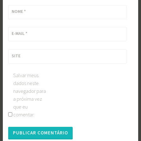
NOME
*
E-MAIL
*
SITE
Salvar meus
dados neste
navegador para
a próxima vez
que eu
comentar.