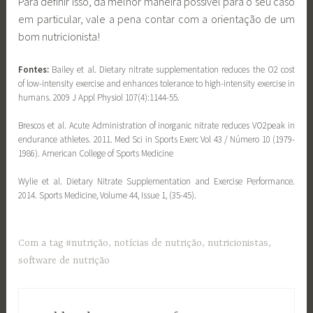
Para definir isso, da melhor maneira possível para o seu caso
em particular, vale a pena contar com a orientação de um
bom nutricionista!
Fontes:
Bailey et al. Dietary nitrate supplementation reduces the O2 cost
of low-intensity exercise and enhances tolerance to high-intensity exercise in
humans. 2009 J Appl Physiol 107(4):1144-55.
Brescos et al. Acute Administration of inorganic nitrate reduces VO2peak in
endurance athletes. 2011. Med Sci in Sports Exerc Vol 43 / Número 10 (1979-
1986). American College of Sports Medicine
Wylie et al. Dietary Nitrate Supplementation and Exercise Performance.
2014. Sports Medicine, Volume 44, Issue 1, (35-45).
Com a tag
#nutrição
,
notícias de nutrição
,
nutricionistas
,
software de nutrição