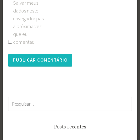
Salvar meus
dados neste
navegador para
a próxima vez
que eu
comentar.
Pesquisar
por:
Posts recentes