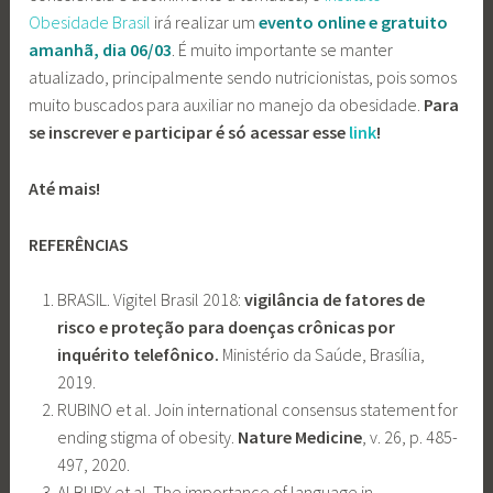
Obesidade Brasil
irá realizar um
evento online e gratuito
amanhã, dia 06/03
. É muito importante se manter
atualizado, principalmente sendo nutricionistas, pois somos
muito buscados para auxiliar no manejo da obesidade.
Para
se inscrever e participar é só acessar esse
link
!
Até mais!
REFERÊNCIAS
BRASIL. Vigitel Brasil 2018:
vigilância de fatores de
risco e proteção para doenças crônicas por
inquérito telefônico.
Ministério da Saúde, Brasília,
2019.
RUBINO et al. Join international consensus statement for
ending stigma of obesity.
Nature Medicine
, v. 26, p. 485-
497, 2020.
ALBURY et al. The importance of language in