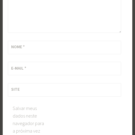
NOME
*
E-MAIL
*
SITE
Salvar meus
dados neste
navegador para
a próxima vez