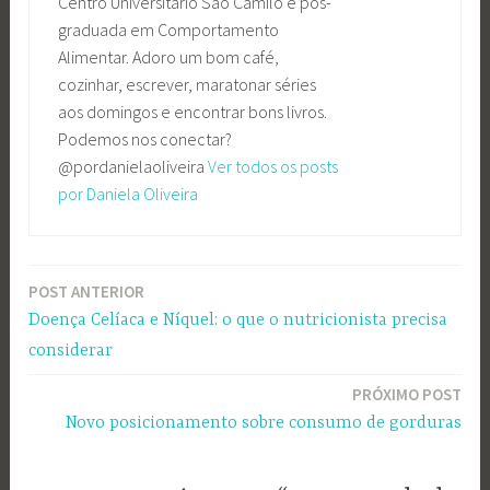
Centro Universitário São Camilo e pós-
graduada em Comportamento
Alimentar. Adoro um bom café,
cozinhar, escrever, maratonar séries
aos domingos e encontrar bons livros.
Podemos nos conectar?
@pordanielaoliveira
Ver todos os posts
por Daniela Oliveira
POST ANTERIOR
Navegação
Doença Celíaca e Níquel: o que o nutricionista precisa
de
considerar
Post
PRÓXIMO POST
Novo posicionamento sobre consumo de gorduras