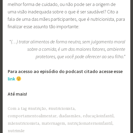
melhor forma de cuidado, ou não pode ser a origem de
uma visão inadequada sobre o que é ser saudável? Cito a
fala de uma das mães participantes, que é nutricionista, para
finalizar esse assunto tão importante:
“(…) tratar alimentos de forma neutra, sem julgamento moral
sobre a comida, é um dos maiores fatores, ambiente
protetores, que você pode oferecer ao seu filho.”
Para acesso ao episódio do podcast citado acesse esse
link
Até mais!
Com a tag
#nutrição
,
#nutricionista
,
comportamentoalimentar
,
diadasmães
,
educaçãoinfantil
,
mãenutricionista
,
maternagem
,
nutriçãomaternoinfantil
,
nutrimãe