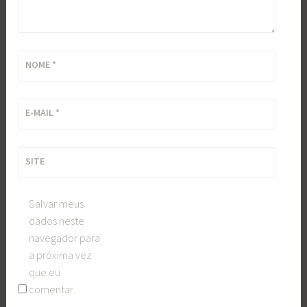
NOME
*
E-MAIL
*
SITE
Salvar meus
dados neste
navegador para
a próxima vez
que eu
comentar.