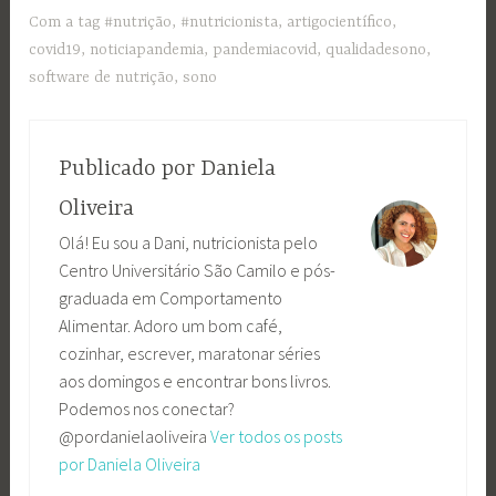
Com a tag
#nutrição
,
#nutricionista
,
artigocientífico
,
covid19
,
noticiapandemia
,
pandemiacovid
,
qualidadesono
,
software de nutrição
,
sono
Publicado por
Daniela
Oliveira
Olá! Eu sou a Dani, nutricionista pelo
Centro Universitário São Camilo e pós-
graduada em Comportamento
Alimentar. Adoro um bom café,
cozinhar, escrever, maratonar séries
aos domingos e encontrar bons livros.
Podemos nos conectar?
@pordanielaoliveira
Ver todos os posts
por Daniela Oliveira