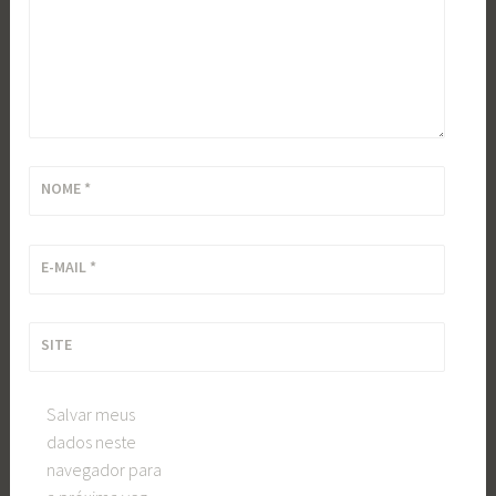
NOME
*
E-MAIL
*
SITE
Salvar meus
dados neste
navegador para