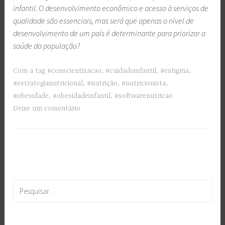
infantil. O desenvolvimento econômico e acesso à serviços de
qualidade são essenciais, mas será que apenas o nível de
desenvolvimento de um país é determinante para priorizar a
saúde da população?
Com a tag
#conscientizacao
,
#cuidadoinfantil
,
#estigma
,
#estrategianutricional
,
#nutrição
,
#nutricionista
,
#obesidade
,
#obesidadeinfantil
,
#softwarenutricao
Deixe um comentário
Pesquisar
por: