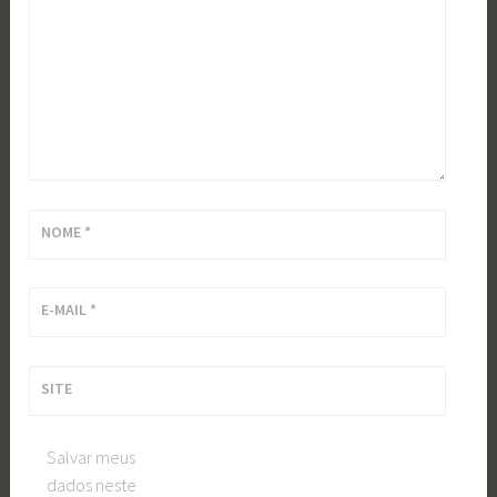
NOME
*
E-MAIL
*
SITE
Salvar meus
dados neste