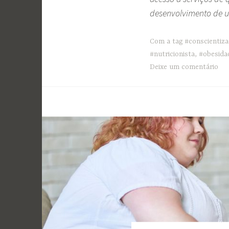
desenvolvimento de u
Com a tag
#conscientiz
#nutricionista
,
#obesida
Deixe um comentário