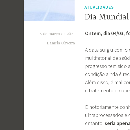
ATUALIDADES
Dia Mundial
Ontem, dia 04/03, f
5 de março de 2021
Daniela Oliveira
A data surgiu com o 
multifatorial de saú
progresso tem sido 
condição ainda é re
Além disso, é mal c
e tratamento da obe
É notoriamente con
ultraprocessados e 
entanto,
seria apen