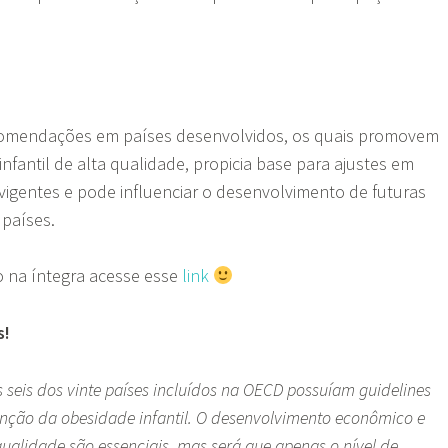
comendações em países desenvolvidos, os quais promovem
nfantil de alta qualidade, propicia base para ajustes em
 vigentes e pode influenciar o desenvolvimento de futuras
países.
o na íntegra acesse esse
link
s!
 seis dos vinte países incluídos na OECD possuíam guidelines
enção da obesidade infantil. O desenvolvimento econômico e
qualidade são essenciais, mas será que apenas o nível de