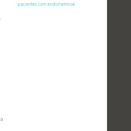
pacientes com endometriose
r
ca