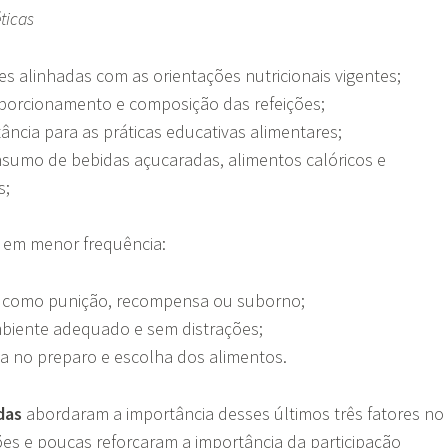
ticas
es alinhadas com as orientações nutricionais vigentes;
porcionamento e composição das refeições;
ância para as práticas educativas alimentares;
nsumo de bebidas açucaradas, alimentos calóricos e
s;
 em menor frequência:
 como punição, recompensa ou suborno;
iente adequado e sem distrações;
ça no preparo e escolha dos alimentos.
das
abordaram a importância desses últimos três fatores no
es e poucas reforçaram a importância da participação