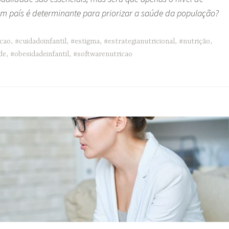
m país é determinante para priorizar a saúde da população?
acao
,
#cuidadoinfantil
,
#estigma
,
#estrategianutricional
,
#nutrição
,
de
,
#obesidadeinfantil
,
#softwarenutricao