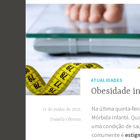
ATUALIDADES
Obesidade in
Na última quinta-fei
11 de junho de 2021
Mórbida Infantil. Q
Daniela Oliveira
uma condição de saúd
comumente é
estig