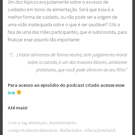
Um dos tópicos era justamente sobre o excesso de
cuidados em torno da alimentação. Será que essa é a
melhor forma de cuidado, ou não pode ser a origem de
uma visão inadequada sobre o que é ser saudável? Cito a
fala de uma das mães participantes, que é nutricionista, para
finalizar esse assunto tão importante:
“(…) tratar alimentos de forma neutra, sem julgamento moral
sobre a comida, é um dos maiores fatores, ambiente
protetores, que você pode oferecer ao seu filho.”
Para acesso ao episódio do podcast citado acesse esse
link
Até mais!
Com a tag
#nutrição
,
#nutricionista
,
comportamentoalimentar
,
diadasmães
,
educaçãoinfantil
,