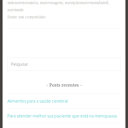
mãenutricionista
,
maternagem
,
nutriçãomaternoinfantil
,
nutrimãe
Deixe um comentário
Pesquisar
por:
Posts recentes
Alimentos para a saúde cerebral
Para atender melhor sua paciente que está na menopausa