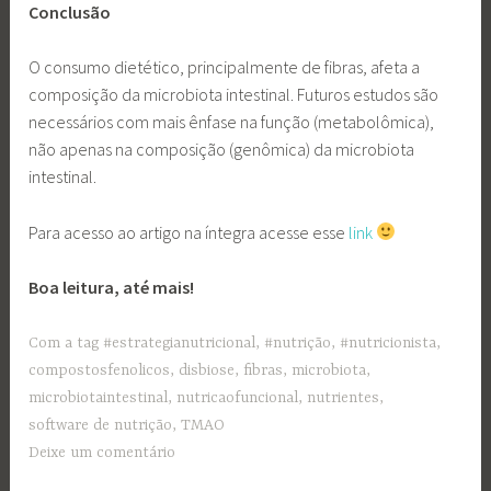
Conclusão
O consumo dietético, principalmente de fibras, afeta a
composição da microbiota intestinal. Futuros estudos são
necessários com mais ênfase na função (metabolômica),
não apenas na composição (genômica) da microbiota
intestinal.
Para acesso ao artigo na íntegra acesse esse
link
Boa leitura, até mais!
Com a tag
#estrategianutricional
,
#nutrição
,
#nutricionista
,
compostosfenolicos
,
disbiose
,
fibras
,
microbiota
,
microbiotaintestinal
,
nutricaofuncional
,
nutrientes
,
software de nutrição
,
TMAO
Deixe um comentário