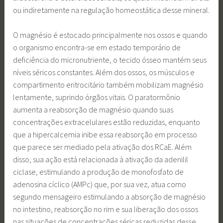
ou indiretamente na regulação homeostática desse mineral.
O magnésio é estocado principalmente nos ossos e quando
o organismo encontra-se em estado temporário de
deficiência do micronutriente, o tecido ósseo mantém seus
níveis séricos constantes. Além dos ossos, os músculos e
compartimento eritrocitário também mobilizam magnésio
lentamente, suprindo órgãos vitais. O paratormônio
aumenta a reabsorção de magnésio quando suas
concentrações extracelulares estão reduzidas, enquanto
que a hipercalcemia inibe essa reabsorção em processo
que parece ser mediado pela ativação dos RCaE. Além
disso, sua ação está relacionada à ativação da adenilil
ciclase, estimulando a produção de monofosfato de
adenosina cíclico (AMPc) que, por sua vez, atua como
segundo mensageiro estimulando a absorção de magnésio
no intestino, reabsorção no rim e sua liberação dos ossos
nas situações de concentrações séricas reduzidas desse