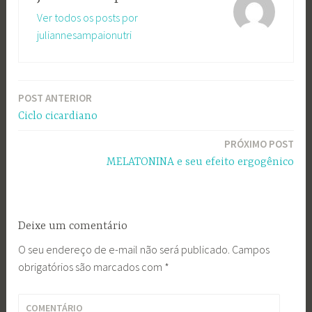
Ver todos os posts por
juliannesampaionutri
POST ANTERIOR
Navegação
Ciclo cicardiano
de
PRÓXIMO POST
Post
MELATONINA e seu efeito ergogênico
Deixe um comentário
O seu endereço de e-mail não será publicado.
Campos
obrigatórios são marcados com
*
COMENTÁRIO