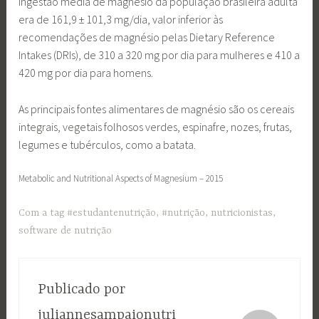
ingestão média de magnésio da população brasileira adulta
era de 161,9 ± 101,3 mg/dia, valor inferior às
recomendações de magnésio pelas Dietary Reference
Intakes (DRIs), de 310 a 320 mg por dia para mulheres e 410 a
420 mg por dia para homens.
As principais fontes alimentares de magnésio são os cereais
integrais, vegetais folhosos verdes, espinafre, nozes, frutas,
legumes e tubérculos, como a batata.
Metabolic and Nutritional Aspects of Magnesium – 2015
Com a tag
#estudantenutrição
,
#nutrição
,
nutricionistas
,
software de nutrição
Publicado por
juliannesampaionutri