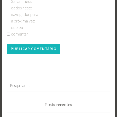
Salvar meus
dados neste
navegador para
a próxima vez
que eu
comentar.
Pesquisar
por:
Posts recentes