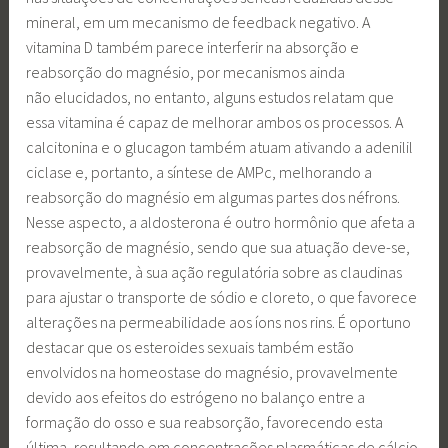
mineral, em um mecanismo de feedback negativo. A
vitamina D também parece interferir na absorção e
reabsorção do magnésio, por mecanismos ainda
não elucidados, no entanto, alguns estudos relatam que
essa vitamina é capaz de melhorar ambos os processos. A
calcitonina e o glucagon também atuam ativando a adenilil
ciclase e, portanto, a síntese de AMPc, melhorando a
reabsorção do magnésio em algumas partes dos néfrons.
Nesse aspecto, a aldosterona é outro hormônio que afeta a
reabsorção de magnésio, sendo que sua atuação deve-se,
provavelmente, à sua ação regulatória sobre as claudinas
para ajustar o transporte de sódio e cloreto, o que favorece
alterações na permeabilidade aos íons nos rins. É oportuno
destacar que os esteroides sexuais também estão
envolvidos na homeostase do magnésio, provavelmente
devido aos efeitos do estrógeno no balanço entre a
formação do osso e sua reabsorção, favorecendo esta
última, resultando em concentrações plasmáticas de cálcio