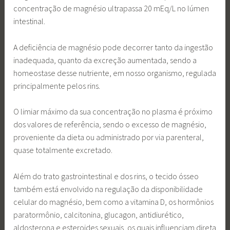
concentração de magnésio ultrapassa 20 mEq/L no lúmen
intestinal.
A deficiência de magnésio pode decorrer tanto da ingestão
inadequada, quanto da excreção aumentada, sendo a
homeostase desse nutriente, em nosso organismo, regulada
principalmente pelos rins.
O limiar máximo da sua concentração no plasma é próximo
dos valores de referência, sendo o excesso de magnésio,
proveniente da dieta ou administrado por via parenteral,
quase totalmente excretado.
Além do trato gastrointestinal e dos rins, o tecido ósseo
também está envolvido na regulação da disponibilidade
celular do magnésio, bem como a vitamina D, os hormônios
paratormônio, calcitonina, glucagon, antidiurético,
aldosterona e esteroides sexuais, os quais influenciam direta