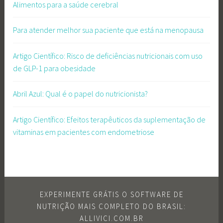
Alimentos para a saúde cerebral
Para atender melhor sua paciente que está na menopausa
Artigo Científico: Risco de deficiências nutricionais com uso
de GLP-1 para obesidade
Abril Azul: Qual é o papel do nutricionista?
Artigo Científico: Efeitos terapêuticos da suplementação de
vitaminas em pacientes com endometriose
EXPERIMENTE GRÁTIS O SOFTWARE DE
NUTRIÇÃO MAIS COMPLETO DO BRASIL:
ALLIVICI.COM.BR