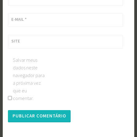
E-MAIL
*
SITE
Salvar meus
dados neste
navegador para
a próxima vez
que eu
comentar.