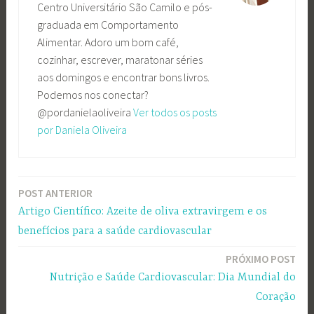
Centro Universitário São Camilo e pós-
graduada em Comportamento
Alimentar. Adoro um bom café,
cozinhar, escrever, maratonar séries
aos domingos e encontrar bons livros.
Podemos nos conectar?
@pordanielaoliveira
Ver todos os posts
por Daniela Oliveira
POST ANTERIOR
Navegação
Artigo Científico: Azeite de oliva extravirgem e os
de
benefícios para a saúde cardiovascular
Post
PRÓXIMO POST
Nutrição e Saúde Cardiovascular: Dia Mundial do
Coração