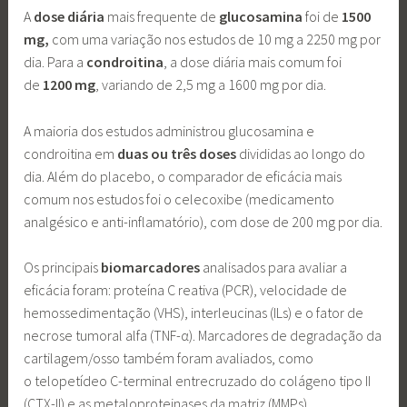
A
dose diária
mais frequente de
glucosamina
foi de
1500
mg,
com uma variação nos estudos de 10 mg a 2250 mg por
dia. Para a
condroitina
, a dose diária mais comum foi
de
1200 mg
, variando de 2,5 mg a 1600 mg por dia.
A maioria dos estudos administrou glucosamina e
condroitina em
duas ou três doses
divididas ao longo do
dia. Além do placebo, o comparador de eficácia mais
comum nos estudos foi o celecoxibe (medicamento
analgésico e anti-inflamatório), com dose de 200 mg por dia.
Os principais
biomarcadores
analisados para avaliar a
eficácia foram: proteína C reativa (PCR), velocidade de
hemossedimentação (VHS), interleucinas (ILs) e o fator de
necrose tumoral alfa (TNF-α). Marcadores de degradação da
cartilagem/osso também foram avaliados, como
o telopetídeo C-terminal entrecruzado do colágeno tipo II
(CTX-II) e as metaloproteinases da matriz (MMPs).