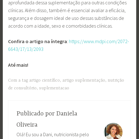
aprofundada dessa suplementação para outras condições
clínicas. Além disso, também é essencial avaliar a eficácia,
segurança e dosagem ideal de uso dessas substâncias de
acordo com a idade, sexo e comorbidades clínicas.
Confira
o
artigo
na
íntegra
:
https://www.mdpi.com/2072-
6643/17/13/2093
Até mais!
Com a tag
artigo científico
,
artigo suplementação
,
nutrição
de consultório
,
suplementacao
Publicado por
Daniela
Oliveira
Olá! Eu sou a Dani, nutricionista pelo