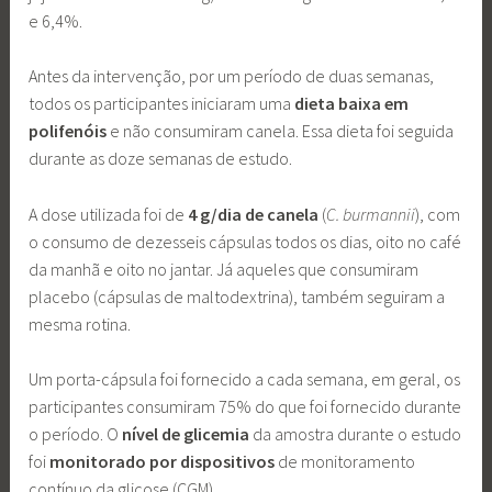
e 6,4%.
Antes da intervenção, por um período de duas semanas,
todos os participantes iniciaram uma
dieta baixa em
polifenóis
e não consumiram canela. Essa dieta foi seguida
durante as doze semanas de estudo.
A dose utilizada foi de
4 g/dia de canela
(
C. burmannii
), com
o consumo de dezesseis cápsulas todos os dias, oito no café
da manhã e oito no jantar. Já aqueles que consumiram
placebo (cápsulas de maltodextrina), também seguiram a
mesma rotina.
Um porta-cápsula foi fornecido a cada semana, em geral, os
participantes consumiram 75% do que foi fornecido durante
o período. O
nível de glicemia
da amostra durante o estudo
foi
monitorado por dispositivos
de monitoramento
contínuo da glicose (CGM).