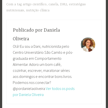
Com a tag
artigo científico
,
canela
,
DM2
,
estratégias
nutricionais
,
nutrição clínica
Publicado por
Daniela
Oliveira
Olá! Eu sou a Dani, nutricionista pelo
Centro Universitário São Camilo e pós-
graduada em Comportamento
Alimentar. Adoro um bom café,
cozinhar, escrever, maratonar séries
aos domingos e encontrar bons livros.
Podemos nos conectar?
@pordanielaoliveira
Ver todos os posts
por Daniela Oliveira