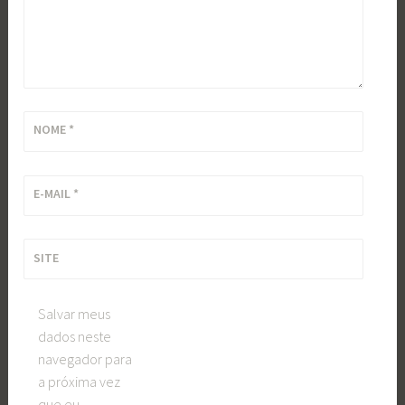
NOME
*
E-MAIL
*
SITE
Salvar meus
dados neste
navegador para
a próxima vez
que eu