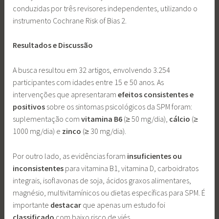
conduzidas por três revisores independentes, utilizando o
instrumento Cochrane Risk of Bias 2.
Resultados e Discussão
A busca resultou em 32 artigos, envolvendo 3.254
participantes com idades entre 15 e 50 anos. As
intervenções que apresentaram
efeitos
consistentes
e
positivos
sobre os sintomas psicológicos da SPM foram:
suplementação com
vitamina B6
(≥ 50 mg/dia),
cálcio
(≥
1000 mg/dia) e
zinco
(≥ 30 mg/dia).
Por outro lado, as evidências foram
insuficientes ou
inconsistentes
para vitamina B1, vitamina D, carboidratos
integrais, isoflavonas de soja, ácidos graxos alimentares,
magnésio, multivitamínicos ou dietas específicas para SPM. É
importante
destacar
que apenas um
estudo foi
classificado
com baixo risco de viés.