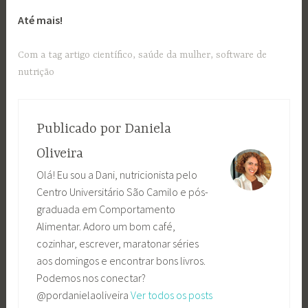
Até mais!
Com a tag
artigo científico
,
saúde da mulher
,
software de
nutrição
Publicado por
Daniela
Oliveira
Olá! Eu sou a Dani, nutricionista pelo
Centro Universitário São Camilo e pós-
graduada em Comportamento
Alimentar. Adoro um bom café,
cozinhar, escrever, maratonar séries
aos domingos e encontrar bons livros.
Podemos nos conectar?
@pordanielaoliveira
Ver todos os posts