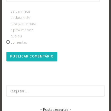
Salvar meus
dados neste
navegador para
a próxima vez
que eu
comentar.
Pesquisar
por:
Posts recentes