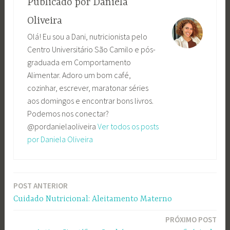
Publicado por
Daniela
Oliveira
Olá! Eu sou a Dani, nutricionista pelo
Centro Universitário São Camilo e pós-
graduada em Comportamento
Alimentar. Adoro um bom café,
cozinhar, escrever, maratonar séries
aos domingos e encontrar bons livros.
Podemos nos conectar?
@pordanielaoliveira
Ver todos os posts
por Daniela Oliveira
POST ANTERIOR
Navegação
Cuidado Nutricional: Aleitamento Materno
de
PRÓXIMO POST
Post