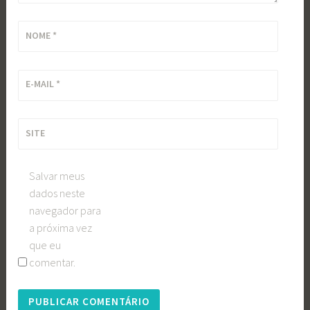
NOME
*
E-MAIL
*
SITE
Salvar meus
dados neste
navegador para
a próxima vez
que eu
comentar.