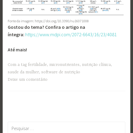
Fonte da imagem: https:// doi.org/10.3390/nu16071008
Gostou do tema? Confira o artigo na
íntegra:
https://www.mdpi.com/2072-6643/16/23/4081
Até mais!
Com a tag
fertilidade
,
micronutrientes
,
nutrição clínica
,
saude da mulher
,
software de nutrição
Deixe um comentário
Pesquisar
por: