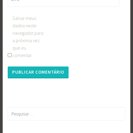
Salvar meus
dados neste
navegador para
a próxima vez
que eu
comentar.
Pesquisar
por: