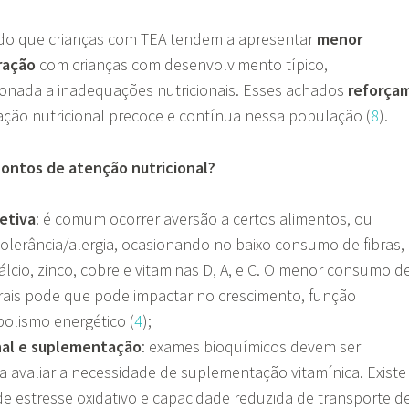
do que crianças com TEA tendem a apresentar
menor
ração
com crianças com desenvolvimento típico,
ionada a inadequações nutricionais. Esses achados
reforça
iação nutricional precoce e contínua nessa população (
8
).
 pontos de atenção nutricional?
etiva
: é comum ocorrer aversão a certos alimentos, ou
ntolerância/alergia, ocasionando no baixo consumo de fibras,
álcio, zinco, cobre e vitaminas D, A, e C. O menor consumo d
rais pode que pode impactar no crescimento, função
bolismo energético (
4
);
nal e suplementação
: exames bioquímicos devem ser
 avaliar a necessidade de suplementação vitamínica. Existe
de estresse oxidativo e capacidade reduzida de transporte d