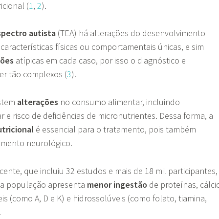
icional (
1
,
2
).
spectro autista
(TEA) há alterações do desenvolvimento
características físicas ou comportamentais únicas, e sim
ções
atípicas em cada caso, por isso o diagnóstico e
r tão complexos (
3
).
istem
alterações
no consumo alimentar, incluindo
r e risco de deficiências de micronutrientes. Dessa forma, a
utricional
é essencial para o tratamento, pois também
mento neurológico.
ente, que incluiu 32 estudos e mais de 18 mil participantes,
a população apresenta
menor
ingestão
de proteínas, cálci
is (como A, D e K) e hidrossolúveis (como folato, tiamina,
.