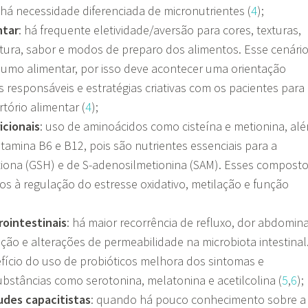
o há necessidade diferenciada de micronutrientes (
4
);
ntar
: há frequente eletividade/aversão para cores, texturas,
tura, sabor e modos de preparo dos alimentos. Esse cenári
sumo alimentar, por isso deve acontecer uma orientação
 responsáveis e estratégias criativas com os pacientes para
tório alimentar (
4
);
icionais
: uso de aminoácidos como cisteína e metionina, al
vitamina B6 e B12, pois são nutrientes essenciais para a
tiona (GSH) e de S-adenosilmetionina (SAM). Esses compost
os à regulação do estresse oxidativo, metilação e função
rointestinais
: há maior recorrência de refluxo, dor abdomina
ação e alterações de permeabilidade na microbiota intestinal
efício do uso de probióticos melhora dos sintomas e
stâncias como serotonina, melatonina e acetilcolina (
5
,
6
);
tudes capacitistas
: quando há pouco conhecimento sobre a