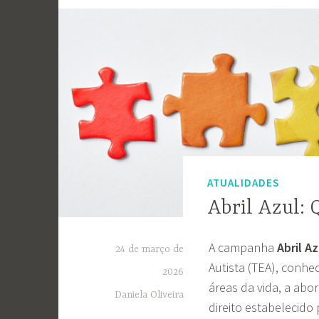
ATUALIDADES
Abril Azul: 
A campanha
Abril Az
24 de março de
Autista (TEA), conhe
2026
áreas da vida, a abo
Daniela Oliveira
direito estabelecido 