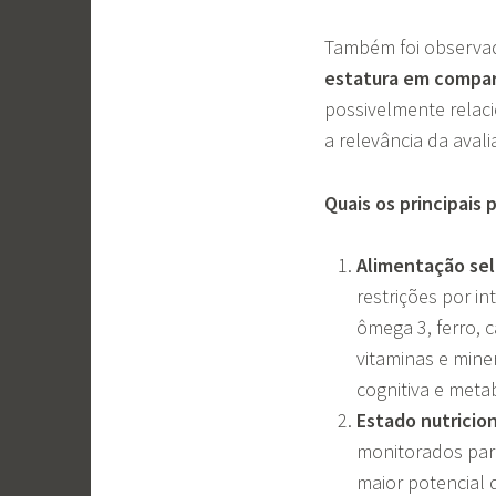
Também foi observa
estatura
em
compa
possivelmente relac
a relevância da aval
Quais os principais
Alimentação sel
restrições por i
ômega 3, ferro, c
vitaminas e mine
cognitiva e meta
Estado nutricio
monitorados para
maior potencial 