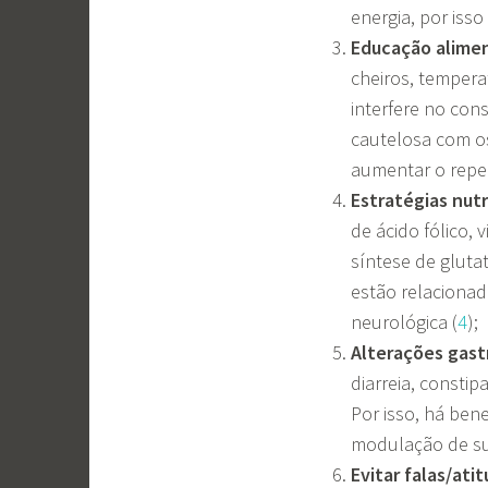
energia, por iss
Educação alime
cheiros, tempera
interfere no con
cautelosa com os
aumentar o reper
Estratégias nutr
de ácido fólico, 
síntese de gluta
estão relacionad
neurológica (
4
);
Alterações gast
diarreia, constip
Por isso, há ben
modulação de sub
Evitar falas/ati