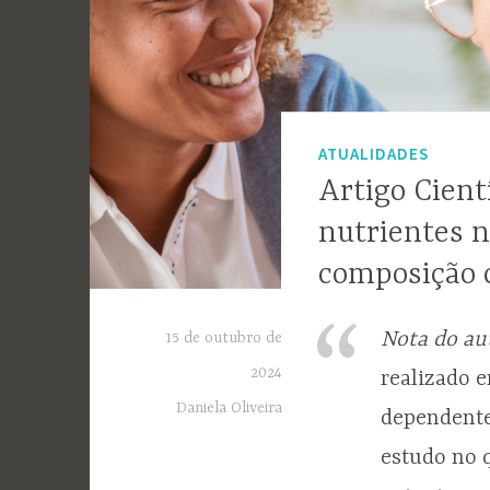
ATUALIDADES
Artigo Cient
nutrientes n
composição c
Nota do au
15 de outubro de
2024
realizado 
Daniela Oliveira
dependente
estudo no 