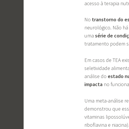
acesso à terapia nutr
No
transtorno do e
neurológico. Não há 
uma
série de condi
tratamento podem se
Em casos de TEA ex
seletividade alimenta
análise do
estado
n
impacta
no funciona
Uma meta-análise rec
demonstrou que ess
vitaminas lipossolúve
riboflavina e niacina)