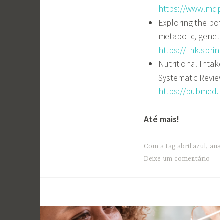
https://www.mdp
Exploring the pot
metabolic, geneti
https://link.spr
Nutritional Inta
Systematic Revie
https://pubmed.
Até mais!
Com a tag
abril azul
,
au
Deixe um comentário