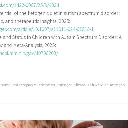
i.com/1422-0067/25/9/4824
ential of the ketogenic diet in autism spectrum disorder:
c, and therapeutic insights, 2025:
inger.com/article/10.1007/s11011-024-01518-1
ke and Status in Children with Autism Spectrum Disorder: A
w and Meta-Analysis, 2025:
ncbi.nlm.nih.gov/40708203/
stismo
,
estratégias nutricionais
,
nutrição clínica
,
software de nutrição