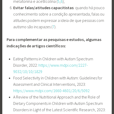
melatonina e acetilcolina (
5
,
6
);
Evitar falas/atitudes capacitistas
: quando há pouco
conhecimento sobre a condição apresentada, falas ou
atitudes podem expressar a ideia de que pessoas com
autismo são incapazes (
7
).
Para complementar as pesquisas e estudos, algumas
indicações de artigos científicos:
Eating Patterns in Children with Autism Spectrum
Disorder, 2022:
https://www.mdpi.com/2227-
9032/10/10/1829
Food Selectivity in Children with Autism: Guidelines for
Assessment and Clinical Interventions, 2023:
https://www.mdpi.com/1660-4601/20/6/5092
A Review of the Nutritional Approach and the Role of
Dietary Components in Children with Autism Spectrum
Disorders in Light of the Latest Scientific Research, 2023: