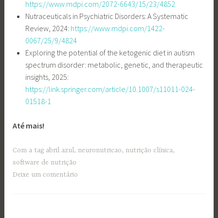
https://www.mdpi.com/2072-6643/15/23/4852
Nutraceuticals in Psychiatric Disorders: A Systematic
Review, 2024:
https://www.mdpi.com/1422-
0067/25/9/4824
Exploring the potential of the ketogenic diet in autism
spectrum disorder: metabolic, genetic, and therapeutic
insights, 2025:
https://link.springer.com/article/10.1007/s11011-024-
01518-1
Até mais!
Com a tag
abril azul
,
neuronutricao
,
nutrição clínica
,
software de nutrição
Deixe um comentário