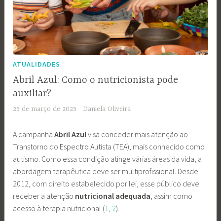
ATUALIDADES
Abril Azul: Como o nutricionista pode
auxiliar?
25 de março de 2025
Daniela Oliveira
A campanha
Abril Azul
visa conceder mais atenção ao
Transtorno do Espectro Autista (TEA), mais conhecido como
autismo. Como essa condição atinge várias áreas da vida, a
abordagem terapêutica deve ser
multiprofissional. Desde
2012, com direito estabelecido por lei, esse público deve
receber a atenção
nutricional adequada
, assim como
acesso à terapia nutricional (
1
,
2
).