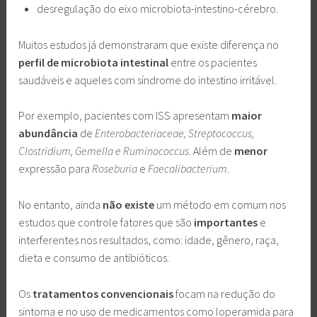
desregulação do eixo microbiota-intestino-cérebro.
Muitos estudos já demonstraram que existe diferença no
perfil de microbiota intestinal
entre os pacientes
saudáveis e aqueles com síndrome do intestino irritável.
Por exemplo, pacientes com ISS apresentam
maior
abundância
de
Enterobacteriaceae, Streptococcus,
Clostridium, Gemella e Ruminococcus
. Além de
menor
expressão para
Roseburia
e
Faecalibacterium
.
No entanto, ainda
não existe
um método em comum nos
estudos que controle fatores que são
importantes
e
interferentes nos resultados, como: idade, gênero, raça,
dieta e consumo de antibióticos.
Os
tratamentos convencionais
focam na redução do
sintoma e no uso de medicamentos como loperamida para