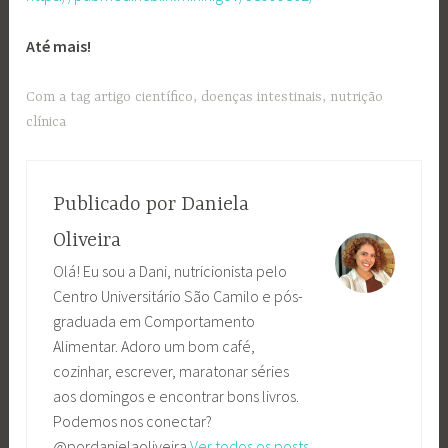
Até mais!
Com a tag
artigo científico
,
doenças intestinais
,
nutrição
clínica
Publicado por
Daniela
Oliveira
Olá! Eu sou a Dani, nutricionista pelo
Centro Universitário São Camilo e pós-
graduada em Comportamento
Alimentar. Adoro um bom café,
cozinhar, escrever, maratonar séries
aos domingos e encontrar bons livros.
Podemos nos conectar?
@pordanielaoliveira
Ver todos os posts