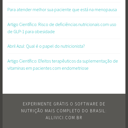
Para atender melhor sua paciente que está na menopausa
Artigo Científico: Risco de deficiências nutricionais com uso
de GLP-1 para obesidade
Abril Azul: Qual é o papel do nutricionista?
Artigo Científico: Efeitos terapêuticos da suplementação de
vitaminas em pacientes com endometriose
EXPERIMENTE GRÁTIS O SOFTWARE DE
NUTRIÇÃO MAIS COMPLETO DO BRASIL:
ALLIVICI.COM.BR