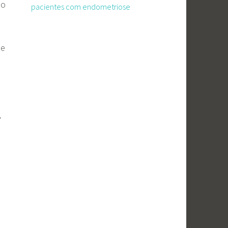
do
pacientes com endometriose
de
?