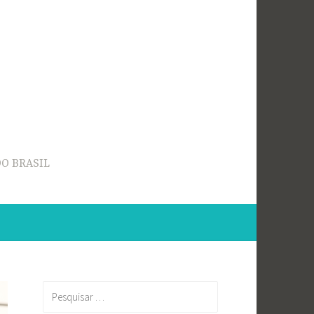
O BRASIL
Pesquisar
por: