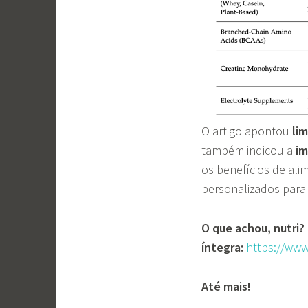
O artigo apontou
li
também indicou a
im
os benefícios de al
personalizados para
O que achou, nutri?
íntegra:
https://ww
Até mais!