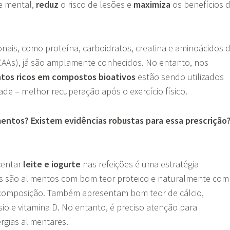
 e mental,
reduz
o risco de lesões e
maximiza
os benefícios 
nais, como proteína, carboidratos, creatina e aminoácidos 
BCAAs), já são amplamente conhecidos. No entanto, nos
ntos ricos em compostos bioativos
estão sendo utilizados
de – melhor recuperação após o exercício físico.
mentos? Existem evidências robustas para essa prescrição
scentar
leite e iogurte
nas refeições é uma estratégia
is são alimentos com bom teor proteico e naturalmente com
composição. Também apresentam bom teor de cálcio,
io e vitamina D. No entanto, é preciso atenção para
ergias alimentares.