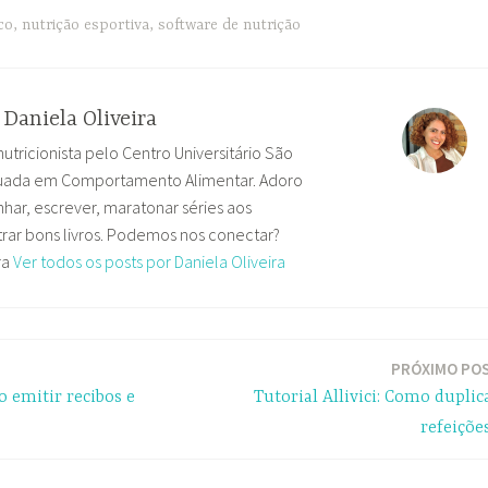
ico
,
nutrição esportiva
,
software de nutrição
r
Daniela Oliveira
nutricionista pelo Centro Universitário São
uada em Comportamento Alimentar. Adoro
har, escrever, maratonar séries aos
ar bons livros. Podemos nos conectar?
ra
Ver todos os posts por Daniela Oliveira
PRÓXIMO PO
o emitir recibos e
Tutorial Allivici: Como duplic
refeiçõe