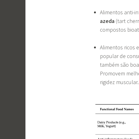
Alimentos anti-i
azeda
(tart cher
compostos bioati
Alimentos ricos
popular de cons
também são boas 
Promovem melhor 
rigidez muscular.