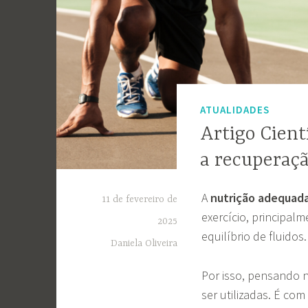
ATUALIDADES
Artigo Cient
a recuperaçã
A
nutrição adequad
11 de fevereiro de
exercício, principal
2025
equilíbrio de fluidos.
Daniela Oliveira
Por isso, pensando 
ser utilizadas. É c