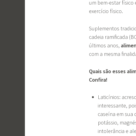
um bem-estar físico
exercício físico.
Suplementos tradicio
cadeia ramificada (
últimos anos,
alime
com a mesma finalida
Quais são esses ali
Confira!
Laticínios: acre
interessante, po
caseína em sua 
potássio, magnés
intolerância e al