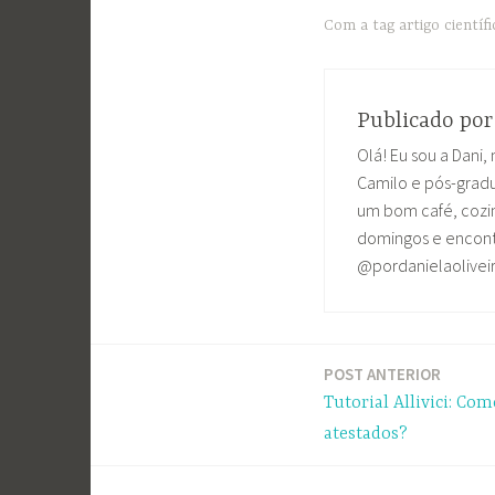
Com a tag
artigo científ
Publicado po
Olá! Eu sou a Dani, 
Camilo e pós-grad
um bom café, cozin
domingos e encontr
@pordanielaolivei
POST ANTERIOR
Navegação
Tutorial Allivici: Com
de
atestados?
Post