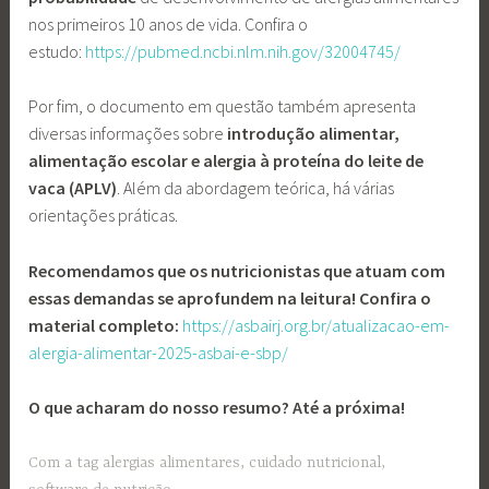
nos primeiros 10 anos de vida. Confira o
estudo:
https://pubmed.ncbi.nlm.nih.gov/32004745/
Por fim, o documento em questão também apresenta
diversas informações sobre
introdução alimentar,
alimentação escolar e alergia à proteína do leite de
vaca (APLV)
. Além da abordagem teórica, há várias
orientações práticas.
Recomendamos que os nutricionistas que atuam com
essas demandas se aprofundem na leitura! Confira o
material completo:
https://asbairj.org.br/atualizacao-em-
alergia-alimentar-2025-asbai-e-sbp/
O que acharam do nosso resumo? Até a próxima!
Com a tag
alergias alimentares
,
cuidado nutricional
,