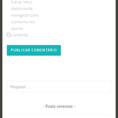
Salvar meus
dados neste
navegador para
a próxima vez
que eu
comentar.
Pesquisar
por:
Posts recentes