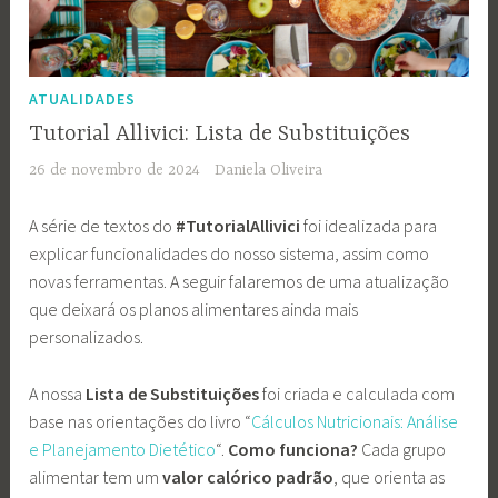
ATUALIDADES
Tutorial Allivici: Lista de Substituições
26 de novembro de 2024
Daniela Oliveira
A série de textos do
#TutorialAllivici
foi idealizada para
explicar funcionalidades do nosso sistema, assim como
novas ferramentas. A seguir falaremos de uma atualização
que deixará os planos alimentares ainda mais
personalizados.
A nossa
Lista de Substituições
foi criada e calculada com
base nas orientações do livro “
Cálculos Nutricionais: Análise
e Planejamento Dietético
“.
Como funciona?
Cada grupo
alimentar tem um
valor calórico padrão
, que orienta as