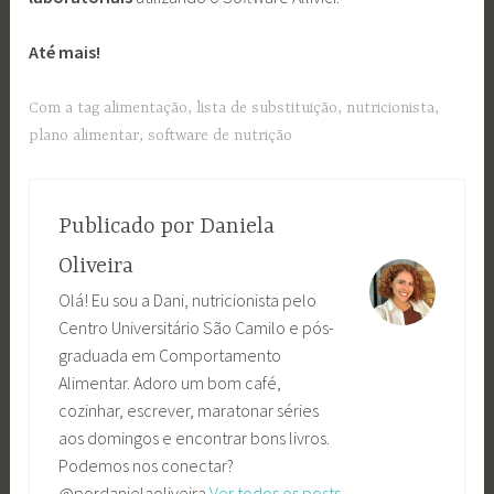
Até mais!
Com a tag
alimentação
,
lista de substituição
,
nutricionista
,
plano alimentar
,
software de nutrição
Publicado por
Daniela
Oliveira
Olá! Eu sou a Dani, nutricionista pelo
Centro Universitário São Camilo e pós-
graduada em Comportamento
Alimentar. Adoro um bom café,
cozinhar, escrever, maratonar séries
aos domingos e encontrar bons livros.
Podemos nos conectar?
@pordanielaoliveira
Ver todos os posts