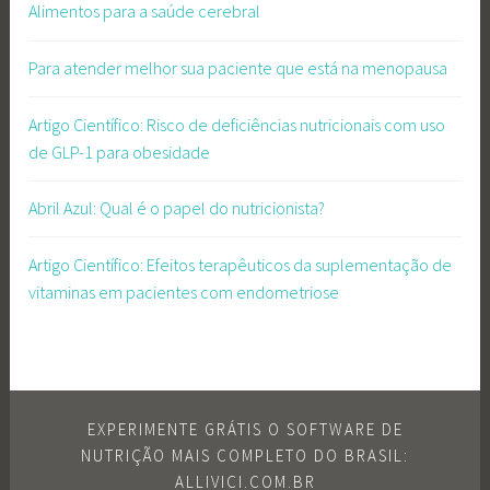
Alimentos para a saúde cerebral
Para atender melhor sua paciente que está na menopausa
Artigo Científico: Risco de deficiências nutricionais com uso
de GLP-1 para obesidade
Abril Azul: Qual é o papel do nutricionista?
Artigo Científico: Efeitos terapêuticos da suplementação de
vitaminas em pacientes com endometriose
EXPERIMENTE GRÁTIS O SOFTWARE DE
NUTRIÇÃO MAIS COMPLETO DO BRASIL:
ALLIVICI.COM.BR