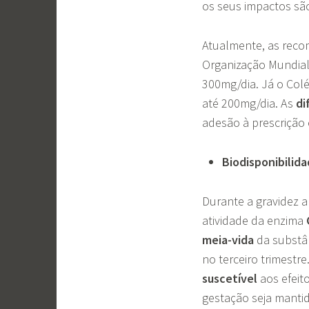
os seus impactos sã
Atualmente, as rec
Organização Mundia
300mg/dia. Já o Colé
até 200mg/dia. As
di
adesão à prescrição 
Biodisponibilid
Durante a gravidez a
atividade da enzima
meia-vida
da substân
no terceiro trimestr
suscetível
aos efeit
gestação seja manti