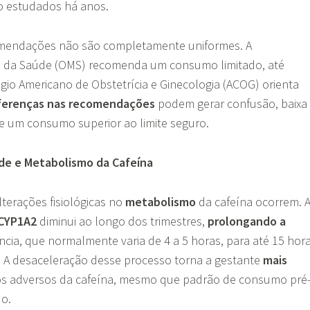
o estudados há anos.
omendações não são completamente uniformes. A
l da Saúde (OMS) recomenda um consumo limitado, até
gio Americano de Obstetrícia e Ginecologia (ACOG) orienta
ferenças nas recomendações
podem gerar confusão, baixa
e um consumo superior ao limite seguro.
ade e Metabolismo da Cafeína
lterações fisiológicas no
metabolismo
da cafeína ocorrem. 
CYP1A2
diminui ao longo dos trimestres,
prolongando a
cia, que normalmente varia de 4 a 5 horas, para até 15 hor
e. A desaceleração desse processo torna a gestante
mais
os adversos da cafeína, mesmo que padrão de consumo pré
do.