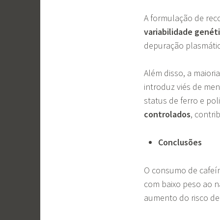
A formulação de reco
variabilidade genét
depuração plasmátic
Além disso, a maior
introduz viés de me
status de ferro e p
controlados
, contri
Conclusões
O consumo de cafeí
com baixo peso ao na
aumento do risco de