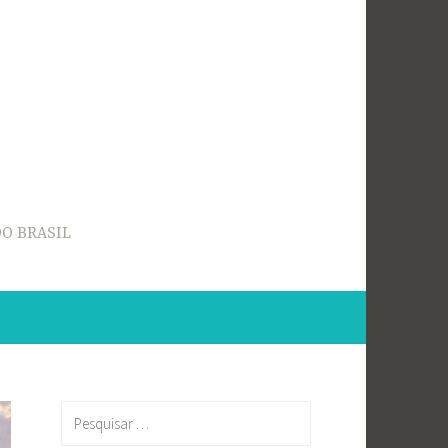
O BRASIL
Pesquisar
por: