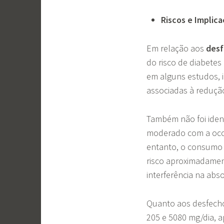
Riscos e Implic
Em relação aos
desf
do risco de diabete
em alguns estudos, 
associadas à reduçã
Também não foi ident
moderado com a oco
entanto, o consumo h
risco aproximadamen
interferência na abs
Quanto aos desfecho
205 e 5080 mg/dia, 