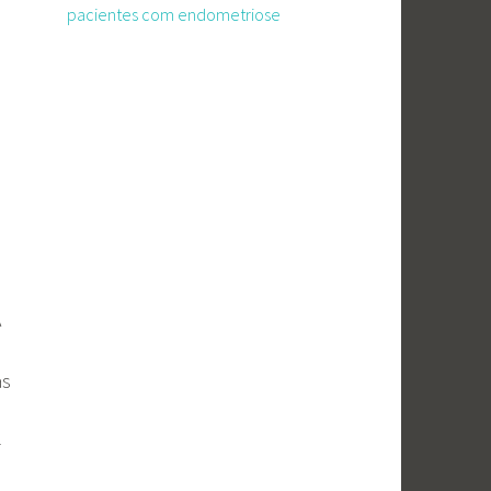
pacientes com endometriose
A
as
-