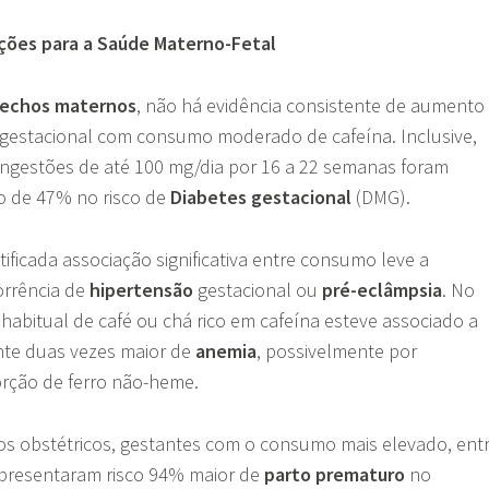
ações para a Saúde Materno-Fetal
echos maternos
, não há evidência consistente de aumento
s gestacional com consumo moderado de cafeína. Inclusive,
ingestões de até 100 mg/dia por 16 a 22 semanas foram
o de 47% no risco de
Diabetes gestacional
(DMG).
ificada associação significativa entre consumo leve a
rrência de
hipertensão
gestacional ou
pré-eclâmpsia
. No
abitual de café ou chá rico em cafeína esteve associado a
te duas vezes maior de
anemia
, possivelmente por
orção de ferro não-heme.
s obstétricos, gestantes com o consumo mais elevado, ent
apresentaram risco 94% maior de
parto
prematuro
no