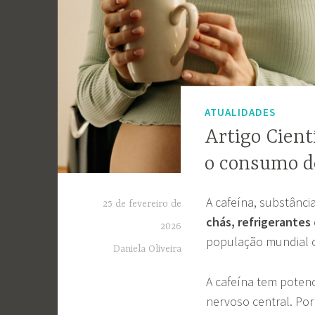
ATUALIDADES
Artigo Cient
o consumo d
A cafeína, substânci
25 de fevereiro de
chás, refrigerantes
2026
população mundial c
Daniela Oliveira
A cafeína tem poten
nervoso central. Por