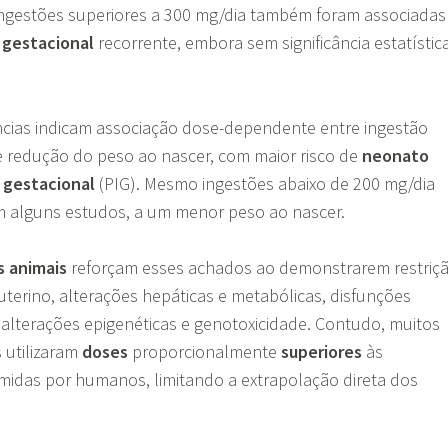
Ingestões superiores a 300 mg/dia também foram associadas
gestacional
recorrente, embora sem significância estatístic
ências indicam associação dose-dependente entre ingestão
e redução do peso ao nascer, com maior risco de
neonato
 gestacional
(PIG). Mesmo ingestões abaixo de 200 mg/dia
m alguns estudos, a um menor peso ao nascer.
 animais
reforçam esses achados ao demonstrarem restriç
uterino, alterações hepáticas e metabólicas, disfunções
, alterações epigenéticas e genotoxicidade. Contudo, muitos
 utilizaram
doses
proporcionalmente
superiores
às
das por humanos, limitando a extrapolação direta dos