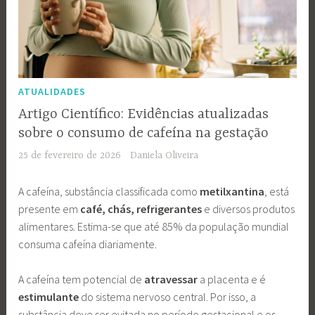
ATUALIDADES
Artigo Científico: Evidências atualizadas
sobre o consumo de cafeína na gestação
25 de fevereiro de 2026
Daniela Oliveira
A cafeína, substância classificada como
metilxantina
, está
presente em
café, chás, refrigerantes
e diversos produtos
alimentares. Estima-se que até 85% da população mundial
consuma cafeína diariamente.
A cafeína tem potencial de
atravessar
a placenta e é
estimulante
do sistema nervoso central. Por isso, a
substância deve ser evitada no período gestacional e os