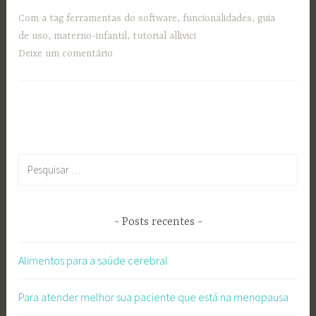
Com a tag
ferramentas do software
,
funcionalidades
,
guia
de uso
,
materno-infantil
,
tutorial allivici
Deixe um comentário
Pesquisar
por:
Posts recentes
Alimentos para a saúde cerebral
Para atender melhor sua paciente que está na menopausa