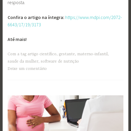
resposta.
Confira o artigo na íntegra:
https://www.mdpi.com/2072-
6643/17/19/3173
Até mais!
Com a tag
artigo científico
,
gestante
,
materno-infantil
,
saude da mulher
,
software de nutrição
Deixe um comentário