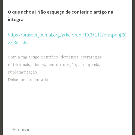
O que achou? Não esqueça de conferir o artigo na
íntegra:
https://braspenjournal.org/article/doi/10.37111/braspenj.20
23.38.2.08
Com a tag
artigo científico
,
demência
,
estratégias
nutricionais
,
idosos
,
neuroproteção
,
sarcopenia
,
suplementação
Deixe um comentário
Pesquisar
por: