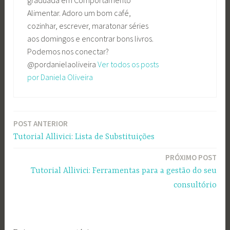
graduada em Comportamento
Alimentar. Adoro um bom café,
cozinhar, escrever, maratonar séries
aos domingos e encontrar bons livros.
Podemos nos conectar?
@pordanielaoliveira
Ver todos os posts
por Daniela Oliveira
POST ANTERIOR
Navegação
Tutorial Allivici: Lista de Substituições
de
PRÓXIMO POST
Post
Tutorial Allivici: Ferramentas para a gestão do seu
consultório