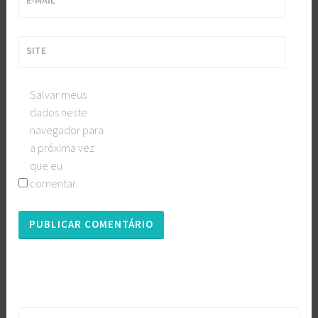
E-MAIL
*
SITE
Salvar meus
dados neste
navegador para
a próxima vez
que eu
comentar.
Pesquisar