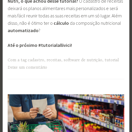
Nutri, o que achou desse tutorial?
O cadastro de receitas
deixará os planos alimentares mais personalizados e será
mais fácil reunir todas as suas receitas em um só lugar. Além
disso, não é ótimo ter o
cálculo
da composição nutricional
automatizado
?
Até o próximo #tutorialallivici!
Com a tag
cadastro
,
receitas
,
software de nutrição
,
tutorial
Deixe um comentário