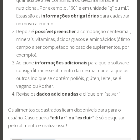
quantidade a ser consumida ou descrita na tabela
nutricional. Por exemplo, “60” e em unidade “g” ou mL”.
Essas são as
informações obrigatórias
para cadastrar
um novo alimento.
Depois é
possível preencher
a composição centesimal,
minerais, vitaminas, ácidos graxos e aminoácidos (ótimo
campo a ser completado no caso de suplementos, por
exemplo).
Adicione
informações adicionais
para que o software
consiga filtrar esse alimento da mesma maneira que os
outros. Indique se contém polióis, glúten, leite, se é
vegano ou Kosher.
Revise os
dados adicionadas
e clique em “salvar”.
Os alimentos cadastrados ficam disponíveis para para o
usuário.
Caso queira
“editar” ou “excluir”
é só pesquisar
pelo alimento e realizar isso!