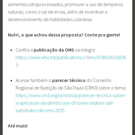
alimentos ultraprocessados, promover o uso de temperos
naturais, como o sal de ervas, além de incentivar o
desenvolvimento de habilidades culinárias.
Nutri, o que achou dessa proposta? Conte pra gente!
Confira a
publicação da OMS
na íntegra:
https://www.who.int/publications/i/item/978924010836
3
.
Acesse também o
parecer técnico
do Conselho
Regional de Nutrição de São Paulo (CRN3)
sobre o tema:
https://www.crn3.org.br/noticia/parecer-tecnico-sobre-
a-aplicacao-da-diretriz-use-of-lower-sodium-salt-
substitutes-da-oms-2025
.
Até mais!