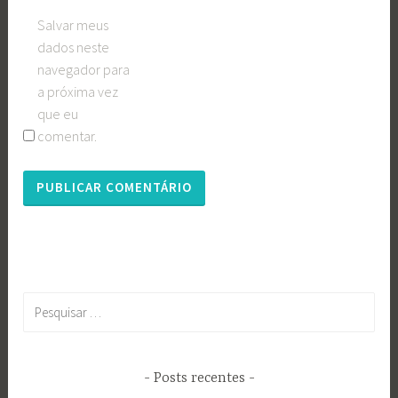
Salvar meus
dados neste
navegador para
a próxima vez
que eu
comentar.
Pesquisar
por:
Posts recentes