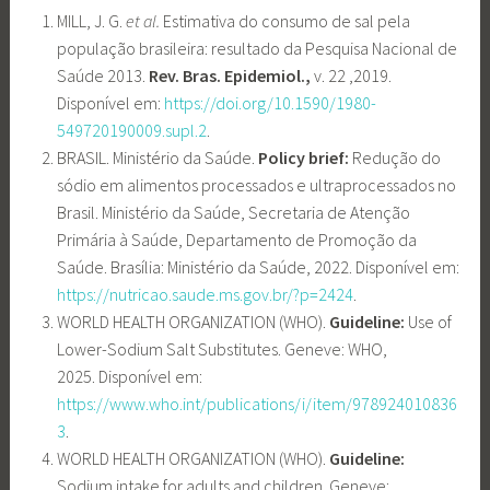
MILL, J. G.
et al.
Estimativa do consumo de sal pela
população brasileira: resultado da Pesquisa Nacional de
Saúde 2013.
Rev. Bras. Epidemiol.,
v. 22 ,2019.
Disponível em:
https://doi.org/10.1590/1980-
549720190009.supl.2
.
BRASIL. Ministério da Saúde.
Policy brief:
Redução do
sódio em alimentos processados e ultraprocessados no
Brasil. Ministério da Saúde, Secretaria de Atenção
Primária à Saúde, Departamento de Promoção da
Saúde. Brasília: Ministério da Saúde, 2022. Disponível em:
https://nutricao.saude.ms.gov.br/?p=2424
.
WORLD HEALTH ORGANIZATION (WHO).
Guideline:
Use of
Lower-Sodium Salt Substitutes. Geneve: WHO,
2025. Disponível em:
https://www.who.int/publications/i/item/978924010836
3
.
WORLD HEALTH ORGANIZATION (WHO).
Guideline:
Sodium intake for adults and children. Geneve: