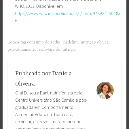
WHO,2012. Disponível em:
https://www.who.int/publications/i/item/978924150483
6
.
Com a tag
consumo de sódio
,
guideline
,
nutrição clínica
,
posicionamento
,
software de nutrição
Publicado por
Daniela
Oliveira
Olá! Eu sou a Dani, nutricionista pelo
Centro Universitário São Camilo e pós-
graduada em Comportamento
Alimentar. Adoro um bom café,
cozinhar, escrever, maratonar séries
aos domingos e encontrar bons livros.