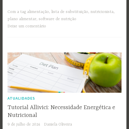
Com a tag
alimentação
,
lista de substituição
,
nutricionista
,
plano alimentar
,
software de nutrição
Deixe um comentário
ATUALIDADES
Tutorial Allivici: Necessidade Energética e
Nutricional
9 de julho de 2024
Daniela Oliveira