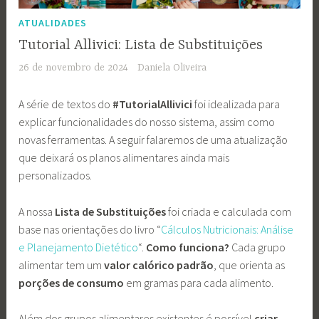
ATUALIDADES
Tutorial Allivici: Lista de Substituições
26 de novembro de 2024
Daniela Oliveira
A série de textos do
#TutorialAllivici
foi idealizada para
explicar funcionalidades do nosso sistema, assim como
novas ferramentas. A seguir falaremos de uma atualização
que deixará os planos alimentares ainda mais
personalizados.
A nossa
Lista de Substituições
foi criada e calculada com
base nas orientações do livro “
Cálculos Nutricionais: Análise
e Planejamento Dietético
“.
Como funciona?
Cada grupo
alimentar tem um
valor calórico padrão
, que orienta as
porções de consumo
em gramas para cada alimento.
Além dos grupos alimentares existentes é possível
criar