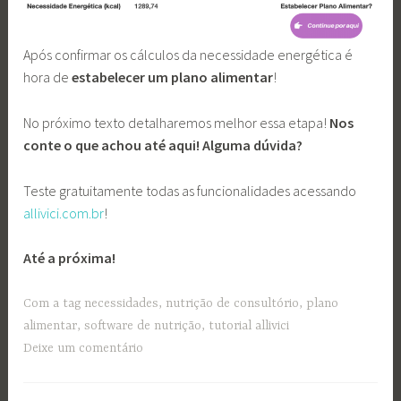
Após confirmar os cálculos da necessidade energética é
hora de
estabelecer um plano alimentar
!
No próximo texto detalharemos melhor essa etapa!
Nos
conte o que achou até aqui! Alguma dúvida?
Teste gratuitamente todas as funcionalidades acessando
allivici.com.br
!
Até a próxima!
Com a tag
necessidades
,
nutrição de consultório
,
plano
alimentar
,
software de nutrição
,
tutorial allivici
Deixe um comentário