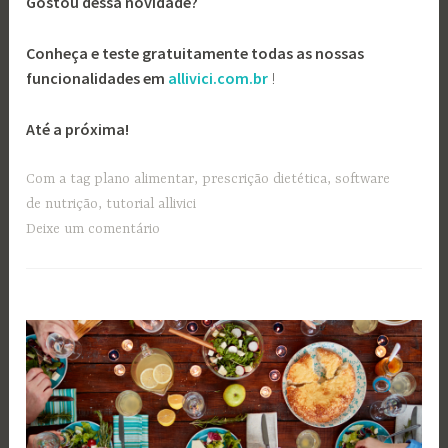
Gostou dessa novidade?
Conheça e teste
gratuitamente
todas as nossas
funcionalidades em
allivici.com.br
!
Até a próxima!
Com a tag
plano alimentar
,
prescrição dietética
,
software
de nutrição
,
tutorial allivici
Deixe um comentário