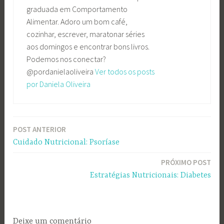
graduada em Comportamento
Alimentar. Adoro um bom café,
cozinhar, escrever, maratonar séries
aos domingos e encontrar bons livros.
Podemos nos conectar?
@pordanielaoliveira
Ver todos os posts
por Daniela Oliveira
POST ANTERIOR
Navegação
Cuidado Nutricional: Psoríase
de
PRÓXIMO POST
Post
Estratégias Nutricionais: Diabetes
Deixe um comentário