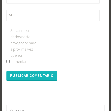
SITE
Salvar meus
dados neste
navegador para
a próxima vez
que eu
comentar.
Pesquisar