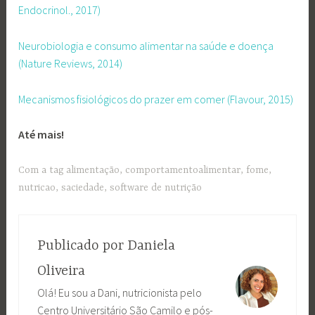
Endocrinol., 2017)
Neurobiologia e consumo alimentar na saúde e doença
(Nature Reviews, 2014)
Mecanismos fisiológicos do prazer em comer (Flavour, 2015)
Até mais!
Com a tag
alimentação
,
comportamentoalimentar
,
fome
,
nutricao
,
saciedade
,
software de nutrição
Publicado por
Daniela
Oliveira
Olá! Eu sou a Dani, nutricionista pelo
Centro Universitário São Camilo e pós-