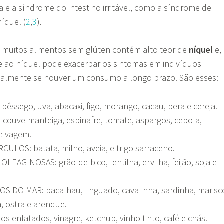
 e a síndrome do intestino irritável, como a síndrome de
níquel (
2
,
3
).
e muitos alimentos sem glúten contém alto teor de
níquel
e,
de ao níquel pode exacerbar os sintomas em indivíduos
ipalmente se houver um consumo a longo prazo. São esses:
pêssego, uva, abacaxi, figo, morango, cacau, pera e cereja.
, couve-manteiga, espinafre, tomate, aspargos, cebola,
 e vagem.
ULOS: batata, milho, aveia, e trigo sarraceno.
EAGINOSAS: grão-de-bico, lentilha, ervilha, feijão, soja e
 DO MAR: bacalhau, linguado, cavalinha, sardinha, marisc
, ostra e arenque.
s enlatados, vinagre, ketchup, vinho tinto, café e chás.