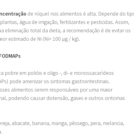
ncentração
de níquel nos alimentos é alta. Depende do tip
plantas, água de irrigação, fertilizantes e pesticidas. Assim,
ua eliminação total da dieta, a recomendação é de evitar os
eor estimado de Ni (Ni> 100 μg / kg).
m FODMAPs
a pobre em polióis e oligo -, di- e monossacarídeos
Ps) pode amenizar os sintomas gastrointestinais.
esses alimentos serem responsáveis por uma maior
inal, podendo causar distensão, gases e outros sintomas
reja, abacate, banana, manga, pêssego, pera, melancia,
a.