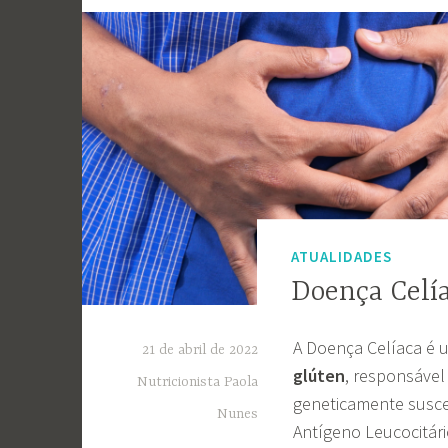
ATUALIDADES
Doença Celía
A Doença Celíaca é
21 de abril de 2022
glúten
, responsável
Nutricionista Paola
geneticamente susce
Nunes
Antígeno Leucocitár