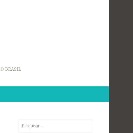
O BRASIL
Pesquisar
por: