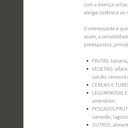
com a doença celíaca
alergia sistêmica ao 
O interessante é qu
assim, a sensibilida
predispostos, princ
FRUTAS: banana, 
VEGETAIS: alface
salsão, cenoura
CEREAIS E TUBÉRC
LEGUMINOSAS E OL
amendoim.
PESCADOS/FRUTOS
camarão, lagosta
OUTROS: alimento