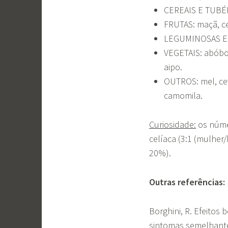
CEREAIS E TUBÉRC
FRUTAS: maçã, ce
LEGUMINOSAS E OL
VEGETAIS: abóbor
aipo.
OUTROS: mel, cev
camomila.
Curiosidade:
os núme
celíaca (3:1 (mulher
20%).
Outras referências:
Borghini, R. Efeitos 
sintomas semelhantes