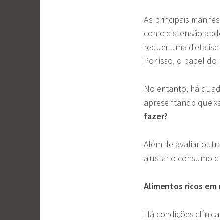
As principais manif
como distensão abdo
requer uma dieta ise
Por isso, o papel do 
No entanto, há quad
apresentando queixas
fazer?
Além de avaliar outr
ajustar o consumo d
Alimentos ricos em 
Há condições clínic