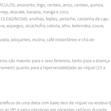
ULOS: amaranto, trigo, centeio, arroz, centeio, quinoa.
reja, abacate, banana, manga e coco.
EAGINOSAS: ervilhas, feijões, pistache, castanha de caju.
a; aspargos, alcachofra, cebola, alho, beterraba, couve,
ada, adoçantes, inulina, café instantâneo e chá de
ros são maiores para o sexo feminino, tanto para a doença
/homem) quanto para a hipersensibilidade ao níquel (15 a
benéficos de uma dieta com baixo teor de níquel na recidiva 
 ao IBS e extra intestinais em pacientes celíacos durante