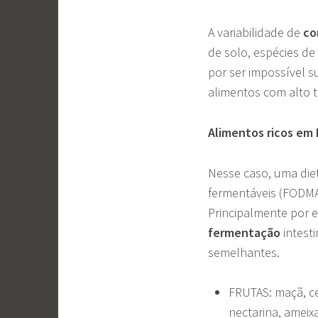
A variabilidade de
co
de solo, espécies de 
por ser impossível s
alimentos com alto t
Alimentos ricos e
Nesse caso, uma diet
fermentáveis (FODMA
Principalmente por 
fermentação
intest
semelhantes.
FRUTAS: maçã, ce
nectarina, ameix